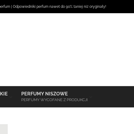
perfum
|
Odpowiedniki perfum
nawet do 90% taniej niż oryginały!
–
–
KIE
PERFUMY NISZOWE
PERFUMY WYCOFANE Z PRODUKCJI