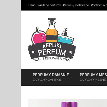
Skip
Francuskie lane perfumy
|
Perfumy rozlewane
|
Rozlewnia 
to
content
–
PERFUMY DAMSKIE
PERFUMY MĘS
ZAPACHY DAMSKIE
ZAPACHY MĘSKIE