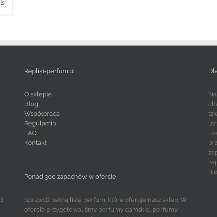
ls
Repliki-perfum.pl
Dl
O sklepie
Na
Blog
ch
Współpraca
tz
Regulamin
ut
FAQ
I 
Kontakt
pr
za
za
ni
Ponad 300 zapachów w ofercie
ci
Sprawdź pełną listę perfum, które oferuje nasz sklep. W
ofercie przygotowaliśmy perfumy damskie, perfumy