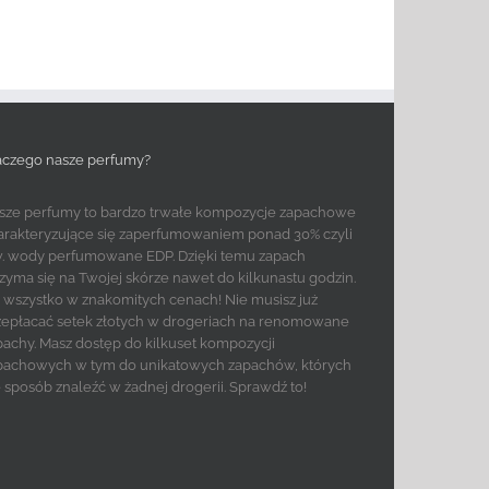
aczego nasze perfumy?
sze perfumy to bardzo trwałe kompozycje zapachowe
arakteryzujące się zaperfumowaniem ponad 30% czyli
w. wody perfumowane EDP. Dzięki temu zapach
rzyma się na Twojej skórze nawet do kilkunastu godzin.
to wszystko w znakomitych cenach! Nie musisz już
zepłacać setek złotych w drogeriach na renomowane
pachy. Masz dostęp do kilkuset kompozycji
pachowych w tym do unikatowych zapachów, których
e sposób znaleźć w żadnej drogerii. Sprawdź to!