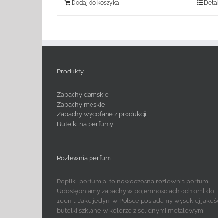
Dodaj do koszyka
Detai
Produkty
Zapachy damskie
Zapachy męskie
Zapachy wycofane z produkcji
Butelki na perfumy
Rozlewnia perfum
Repliki-perfum.pl to nowoczesna rozlewnia perfum.
Udostępniamy zapachy w pojemnościach od 10ml do
100ml. Jako jedyni w Polsce posiadamy wysokiej jakoś
butelki szklane w kolorze z solidnymi metalowymi