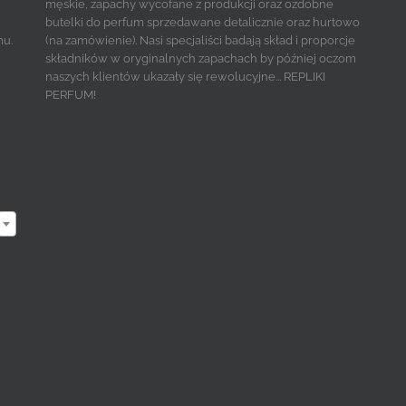
męskie, zapachy wycofane z produkcji oraz ozdobne
butelki do perfum sprzedawane detalicznie oraz hurtowo
mu.
(na zamówienie). Nasi specjaliści badają skład i proporcje
składników w oryginalnych zapachach by później oczom
naszych klientów ukazały się rewolucyjne... REPLIKI
PERFUM!
