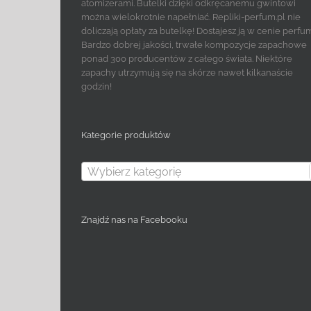
atomizerami. Butelki dzięki odkręcanemu gwintowi
można wielokrotnie napełniać. Repliki-perfum.pl nie
doliczają opłaty za butelkę! Dostajesz ją w cenie perfu
Bardzo dobrej jakości, trwałe kompozycje zapachowe
ponad 300 producentów z całego świata. Niektóre
zapachy utrzymują się na skórze nawet kilkanaście
godzin!
Kategorie produktów
Wybierz kategorię
Znajdź nas na Facebooku