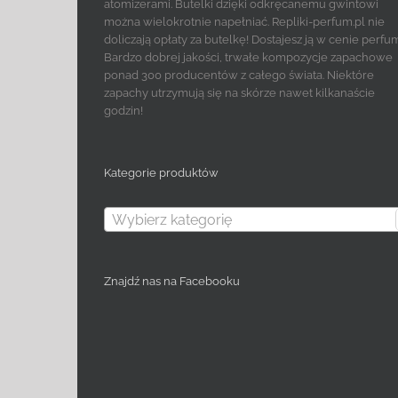
atomizerami. Butelki dzięki odkręcanemu gwintowi
można wielokrotnie napełniać. Repliki-perfum.pl nie
doliczają opłaty za butelkę! Dostajesz ją w cenie perfu
Bardzo dobrej jakości, trwałe kompozycje zapachowe
ponad 300 producentów z całego świata. Niektóre
zapachy utrzymują się na skórze nawet kilkanaście
godzin!
Kategorie produktów
Wybierz kategorię
Znajdź nas na Facebooku