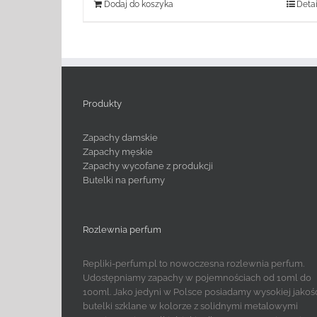
Dodaj do koszyka
Detai
Produkty
Zapachy damskie
Zapachy męskie
Zapachy wycofane z produkcji
Butelki na perfumy
Rozlewnia perfum
Repliki-perfum.pl to nowoczesna rozlewnia perfum.
Udostępniamy zapachy w pojemnościach od 10ml do
100ml. Jako jedyni w Polsce posiadamy wysokiej jakoś
butelki szklane w kolorze z solidnymi metalowymi