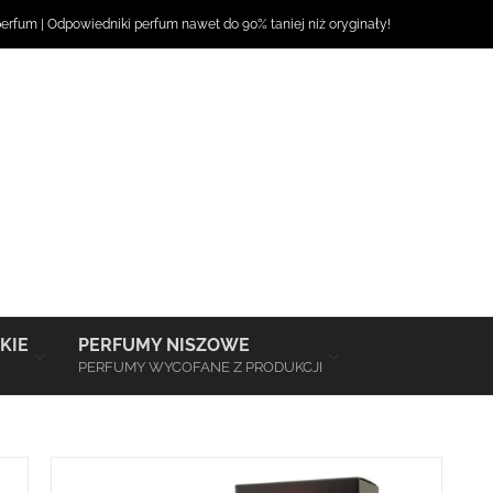
perfum
|
Odpowiedniki perfum
nawet do 90% taniej niż oryginały!
–
–
KIE
PERFUMY NISZOWE
PERFUMY WYCOFANE Z PRODUKCJI