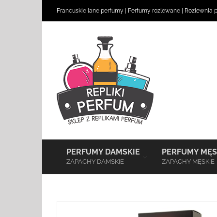
Skip
Francuskie lane perfumy
|
Perfumy rozlewane
|
Rozlewnia 
to
content
–
PERFUMY DAMSKIE
PERFUMY MĘS
ZAPACHY DAMSKIE
ZAPACHY MĘSKIE