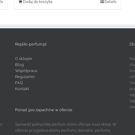
ls
Dodaj do koszyka
Details
Repliki-perfum.pl
Dl
O sklepie
Na
Blog
ch
Współpraca
tz
Regulamin
ut
FAQ
I 
Kontakt
pr
za
za
ni
Ponad 300 zapachów w ofercie
ci
Sprawdź pełną listę perfum, które oferuje nasz sklep. W
ofercie przygotowaliśmy perfumy damskie, perfumy