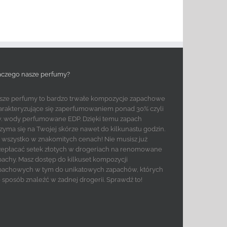
aczego nasze perfumy?
sze perfumy to bardzo trwałe kompozycje zapachowe
arakteryzujące się zaperfumowaniem ponad 30% czyli
w. wody perfumowane EDP. Dzięki temu zapach
rzyma się na Twojej skórze nawet do kilkunastu godzin.
to wszystko w znakomitych cenach! Nie musisz już
zepłacać setek złotych w drogeriach na renomowane
pachy. Masz dostęp do kilkuset kompozycji
pachowych w tym do unikatowych zapachów, których
e sposób znaleźć w żadnej drogerii. Sprawdź to!