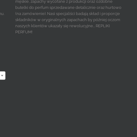
męskie, zapachy wycofane z produkcji oraz ozdobne
butelki do perfum sprzedawane detalicznie oraz hurtowo
mu.
(na zamówienie). Nasi specjaliści badają skład i proporcje
składników w oryginalnych zapachach by później oczom
naszych klientów ukazały się rewolucyjne... REPLIKI
PERFUM!
