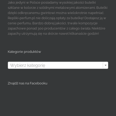
Jako jedyni w Polsce posiadamy wysokiej jakości butelki
szklane w kolorze z solidnymi metalowymi atomizerami. Butelki
dzięki odkręcanemu gwintowi można wielokrotnie napełniać.
Repliki-perfum.pl nie doliczają opłaty za butelkę! Dostajesz ją w
cenie perfumu. Bardzo dobrej jakości, trwałe kompozycje
zapachowe ponad 300 producentów z całego świata. Niektóre
zapachy utrzymują się na skórze nawet kilkanaście godzin!
Kategorie produktów

Wybierz kategorię
Znajdź nas na Facebooku