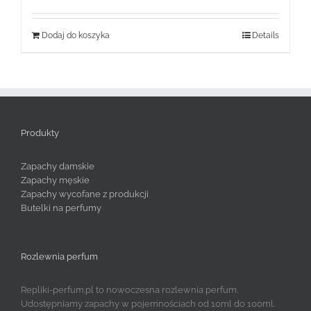
Dodaj do koszyka
Details
Produkty
Zapachy damskie
Zapachy męskie
Zapachy wycofane z produkcji
Butelki na perfumy
Rozlewnia perfum
Repliki-perfum.pl to nowoczesna rozlewnia perfum.
Udostępniamy zapachy w pojemnościach od 10ml do 100ml.