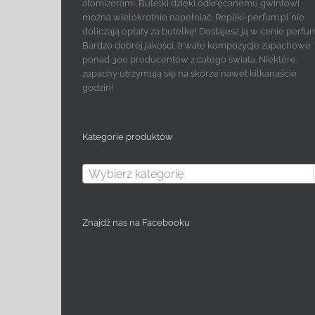
atomizerami. Butelki dzięki odkręcanemu gwintowi
można wielokrotnie napełniać. Repliki-perfum.pl nie
doliczają opłaty za butelkę! Dostajesz ją w cenie perfu
Bardzo dobrej jakości, trwałe kompozycje zapachowe
ponad 300 producentów z całego świata. Niektóre
zapachy utrzymują się na skórze nawet kilkanaście
godzin!
Kategorie produktów
Wybierz kategorię
Znajdź nas na Facebooku