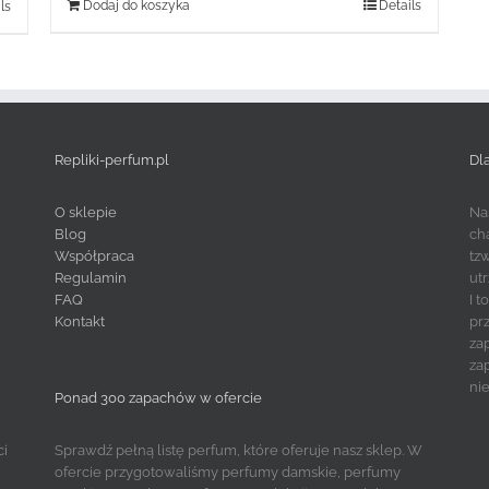
Dodaj do koszyka
Details
ls
Repliki-perfum.pl
Dl
O sklepie
Na
Blog
ch
Współpraca
tz
Regulamin
ut
FAQ
I 
Kontakt
pr
za
za
ni
Ponad 300 zapachów w ofercie
ci
Sprawdź pełną listę perfum, które oferuje nasz sklep. W
ofercie przygotowaliśmy perfumy damskie, perfumy