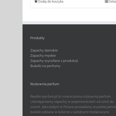
Dodaj do koszyka
Detai
Produkty
Zapachy damskie
Zapachy męskie
Zapachy wycofane z produkcji
Butelki na perfumy
Rozlewnia perfum
Repliki-perfum.pl to nowoczesna rozlewnia perfum.
Udostępniamy zapachy w pojemnościach od 10ml do
100ml. Jako jedyni w Polsce posiadamy wysokiej jakoś
butelki szklane w kolorze z solidnymi metalowymi