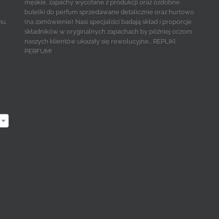
męskie, zapachy wycofane z produkcji oraz ozdobne
butelki do perfum sprzedawane detalicznie oraz hurtowo
mu.
(na zamówienie). Nasi specjaliści badają skład i proporcje
składników w oryginalnych zapachach by później oczom
naszych klientów ukazały się rewolucyjne... REPLIKI
PERFUM!
