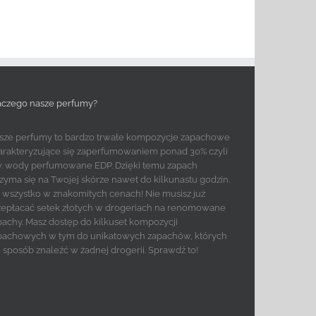
aczego nasze perfumy?
sze perfumy to bardzo trwałe kompozycje zapachowe
arakteryzujące się zaperfumowaniem ponad 30% czyli
w. wody perfumowane EDP. Dzięki temu zapach
rzyma się na Twojej skórze nawet do kilkunastu godzin.
to wszystko w znakomitych cenach! Nie musisz już
zepłacać setek złotych w drogeriach na renomowane
pachy. Masz dostęp do kilkuset kompozycji
pachowych w tym do unikatowych zapachów, których
e sposób znaleźć w żadnej drogerii. Sprawdź to!