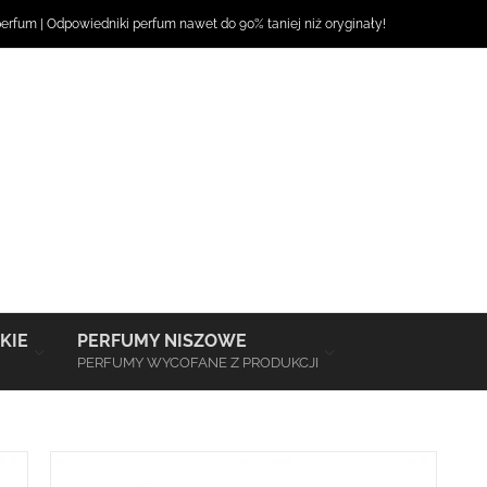
perfum
|
Odpowiedniki perfum
nawet do 90% taniej niż oryginały!
–
–
KIE
PERFUMY NISZOWE
PERFUMY WYCOFANE Z PRODUKCJI