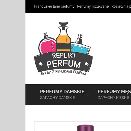
Skip
Francuskie lane perfumy
|
Perfumy rozlewane
|
Rozlewnia 
to
content
–
PERFUMY DAMSKIE
PERFUMY MĘS
ZAPACHY DAMSKIE
ZAPACHY MĘSKIE