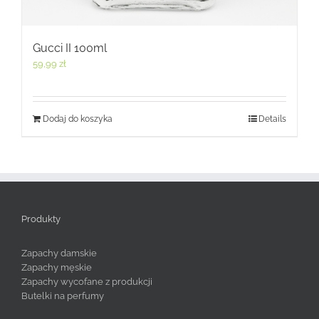
Gucci II 100ml
59,99
zł
Dodaj do koszyka
Details
Produkty
Zapachy damskie
Zapachy męskie
Zapachy wycofane z produkcji
Butelki na perfumy