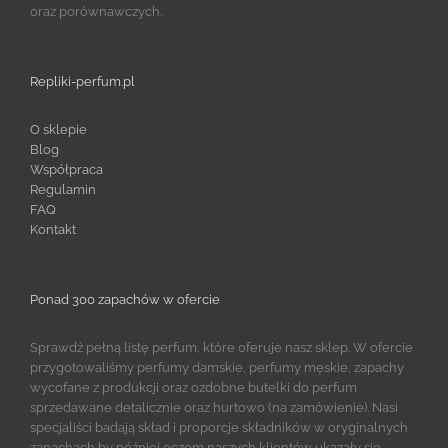
oraz porównawczych.
Repliki-perfum.pl
O sklepie
Blog
Współpraca
Regulamin
FAQ
Kontakt
Ponad 300 zapachów w ofercie
Sprawdź pełną listę perfum, które oferuje nasz sklep. W ofercie
przygotowaliśmy perfumy damskie, perfumy męskie, zapachy
wycofane z produkcji oraz ozdobne butelki do perfum
sprzedawane detalicznie oraz hurtowo (na zamówienie). Nasi
specjaliści badają skład i proporcje składników w oryginalnych
zapachach by później oczom naszych klientów ukazały się