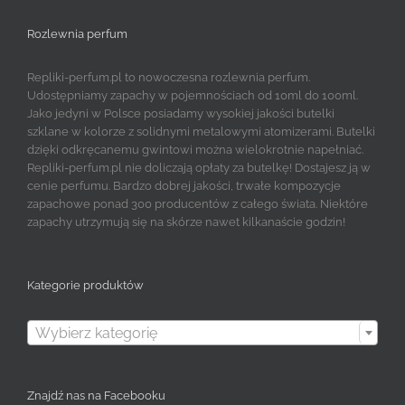
Rozlewnia perfum
Repliki-perfum.pl to nowoczesna rozlewnia perfum.
Udostępniamy zapachy w pojemnościach od 10ml do 100ml.
Jako jedyni w Polsce posiadamy wysokiej jakości butelki
szklane w kolorze z solidnymi metalowymi atomizerami. Butelki
dzięki odkręcanemu gwintowi można wielokrotnie napełniać.
Repliki-perfum.pl nie doliczają opłaty za butelkę! Dostajesz ją w
cenie perfumu. Bardzo dobrej jakości, trwałe kompozycje
zapachowe ponad 300 producentów z całego świata. Niektóre
zapachy utrzymują się na skórze nawet kilkanaście godzin!
Kategorie produktów

Wybierz kategorię
Znajdź nas na Facebooku