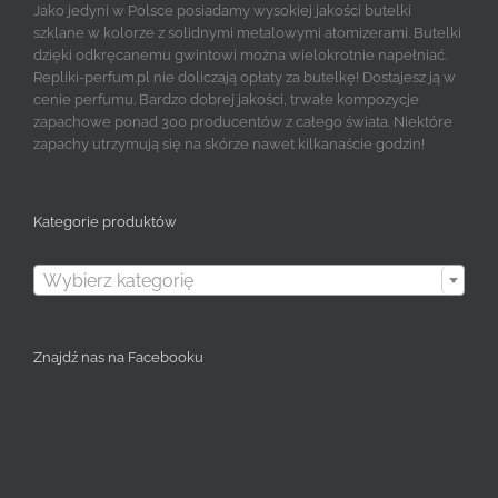
Jako jedyni w Polsce posiadamy wysokiej jakości butelki
szklane w kolorze z solidnymi metalowymi atomizerami. Butelki
dzięki odkręcanemu gwintowi można wielokrotnie napełniać.
Repliki-perfum.pl nie doliczają opłaty za butelkę! Dostajesz ją w
cenie perfumu. Bardzo dobrej jakości, trwałe kompozycje
zapachowe ponad 300 producentów z całego świata. Niektóre
zapachy utrzymują się na skórze nawet kilkanaście godzin!
Kategorie produktów

Wybierz kategorię
Znajdź nas na Facebooku