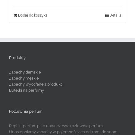
Dodaj do koszyka
Details
Produkty
Zapachy damskie
Zapachy męskie
Zapachy wycofane z produkcji
Butelki na perfumy
Rozlewnia perfum
Repliki-perfum.pl to nowoczesna rozlewnia perfum.
Udostępniamy zapachy w pojemnościach od 10ml do 100ml.