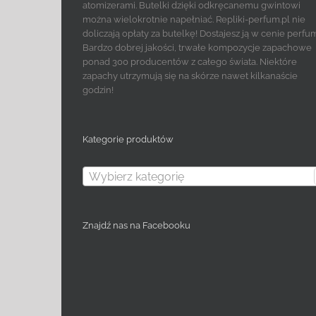
atomizerami. Butelki dzięki odkręcanemu gwintowi
można wielokrotnie napełniać. Repliki-perfum.pl nie
doliczają opłaty za butelkę! Dostajesz ją w cenie perfu
Bardzo dobrej jakości, trwałe kompozycje zapachowe
ponad 300 producentów z całego świata. Niektóre
zapachy utrzymują się na skórze nawet kilkanaście
godzin!
Kategorie produktów
Wybierz kategorię
Znajdź nas na Facebooku