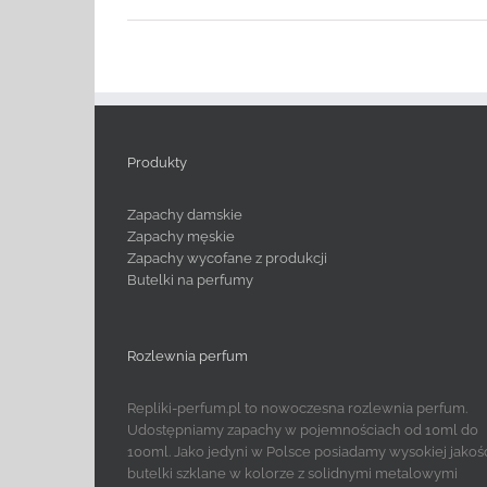
Produkty
Zapachy damskie
Zapachy męskie
Zapachy wycofane z produkcji
Butelki na perfumy
Rozlewnia perfum
Repliki-perfum.pl to nowoczesna rozlewnia perfum.
Udostępniamy zapachy w pojemnościach od 10ml do
100ml. Jako jedyni w Polsce posiadamy wysokiej jakoś
butelki szklane w kolorze z solidnymi metalowymi