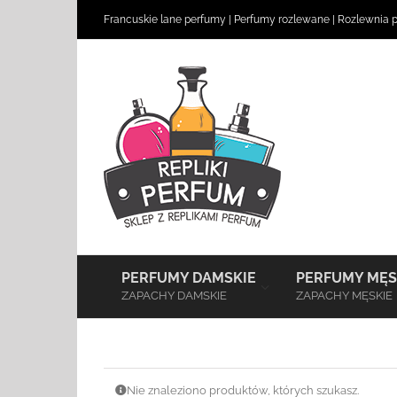
Skip
Francuskie lane perfumy
|
Perfumy rozlewane
|
Rozlewnia 
to
content
–
PERFUMY DAMSKIE
PERFUMY MĘS
ZAPACHY DAMSKIE
ZAPACHY MĘSKIE
Nie znaleziono produktów, których szukasz.