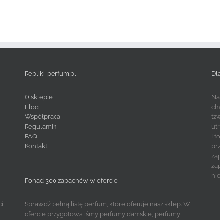
Repliki-perfum.pl
Dl
O sklepie
Na
Blog
ch
Współpraca
tz
Regulamin
ut
FAQ
I 
Kontakt
pr
za
za
ni
Ponad 300 zapachów w ofercie
ci
Sprawdź pełną listę perfum, które oferuje nasz sklep. W
ofercie przygotowaliśmy perfumy damskie, perfumy