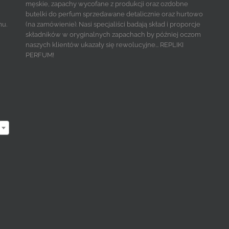
męskie, zapachy wycofane z produkcji oraz ozdobne
butelki do perfum sprzedawane detalicznie oraz hurtowo
mu.
(na zamówienie). Nasi specjaliści badają skład i proporcje
składników w oryginalnych zapachach by później oczom
naszych klientów ukazały się rewolucyjne... REPLIKI
PERFUM!
