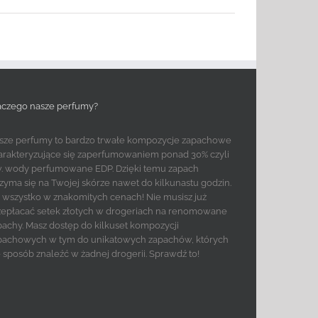
aczego nasze perfumy?
sze perfumy to bardzo trwałe kompozycje zapachowe
arakteryzujące się zaperfumowaniem ponad 30% czyli
w. wody perfumowane EDP. Dzięki temu zapach
rzyma się na Twojej skórze nawet do kilkunastu godzin.
to wszystko w znakomitych cenach! Nie musisz już
zepłacać setek złotych w drogeriach na renomowane
pachy. Masz dostęp do kilkuset kompozycji
pachowych w tym do unikatowych zapachów, których
e sposób znaleźć w żadnej drogerii. Sprawdź to!