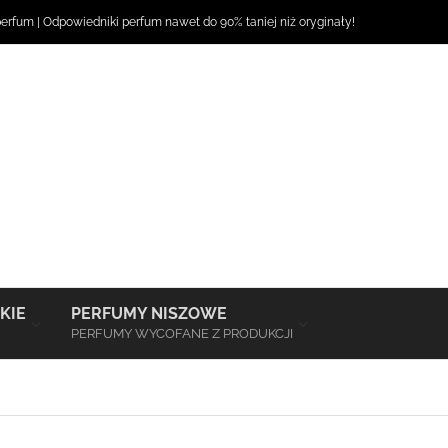
perfum
|
Odpowiedniki perfum
nawet do 90% taniej niż oryginały!
–
–
KIE
PERFUMY NISZOWE
PERFUMY WYCOFANE Z PRODUKCJI