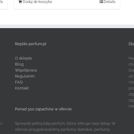
ls
Dodaj do koszyka
Details
Repliki-perfum.pl
Dl
O sklepie
Na
Blog
ch
Współpraca
tz
Regulamin
ut
FAQ
I 
Kontakt
pr
za
za
ni
Ponad 300 zapachów w ofercie
ci
Sprawdź pełną listę perfum, które oferuje nasz sklep. W
ofercie przygotowaliśmy perfumy damskie, perfumy