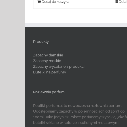
Dodaj do koszyka
Detai
Produkty
Zapachy damskie
Zapachy męskie
Zapachy wycofane z produkcji
Butelki na perfumy
Rozlewnia perfum
Repliki-perfum.pl to nowoczesna rozlewnia perfum.
Udostępniamy zapachy w pojemnościach od 10ml do
100ml. Jako jedyni w Polsce posiadamy wysokiej jakoś
butelki szklane w kolorze z solidnymi metalowymi