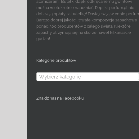
atomizerami. Butelki dzięki odkręcanemu gwintowi
można wielokrotnie napełniać. Repliki-perfum.pl nie
doliczają opłaty za butelkę! Dostajesz ją w cenie perfu
Bardzo dobrej jakości, trwałe kompozycje zapachowe
ponad 300 producentów z całego świata. Niektóre
zapachy utrzymują się na skórze nawet kilkanaście
godzin!
Kategorie produktów
Wybierz kategorię
Znajdź nas na Facebooku