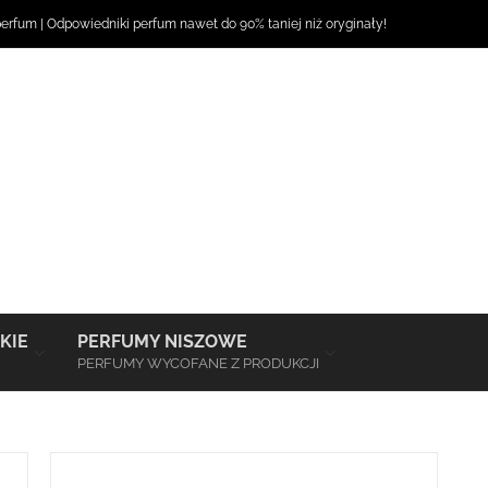
perfum
|
Odpowiedniki perfum
nawet do 90% taniej niż oryginały!
–
–
KIE
PERFUMY NISZOWE
PERFUMY WYCOFANE Z PRODUKCJI