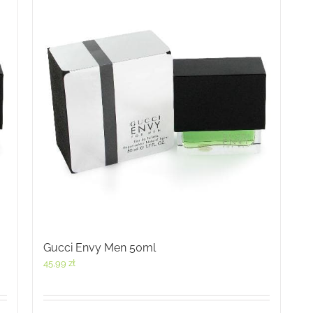
Gucci Envy Men 50ml
45,99
zł