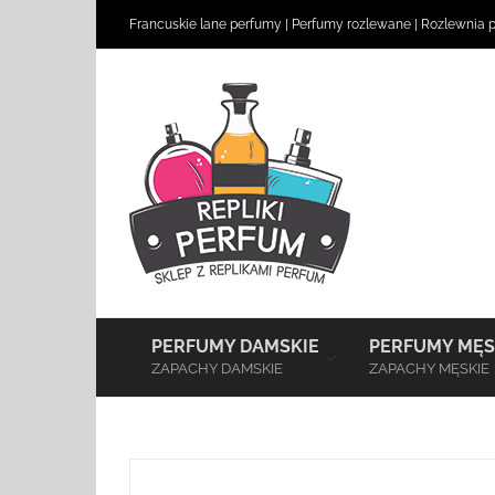
Skip
Francuskie lane perfumy
|
Perfumy rozlewane
|
Rozlewnia 
to
content
–
PERFUMY DAMSKIE
PERFUMY MĘS
ZAPACHY DAMSKIE
ZAPACHY MĘSKIE