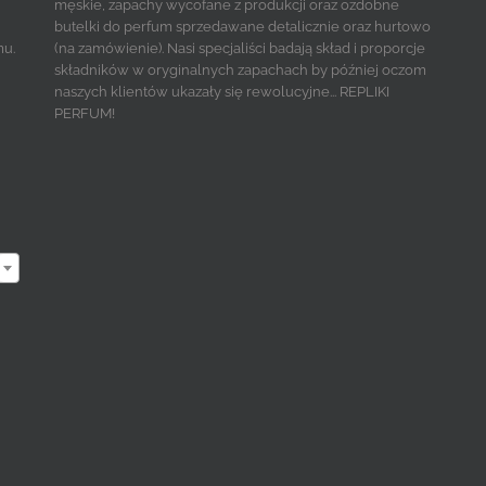
męskie, zapachy wycofane z produkcji oraz ozdobne
butelki do perfum sprzedawane detalicznie oraz hurtowo
mu.
(na zamówienie). Nasi specjaliści badają skład i proporcje
składników w oryginalnych zapachach by później oczom
naszych klientów ukazały się rewolucyjne... REPLIKI
PERFUM!
