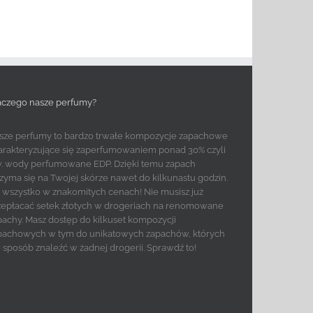
aczego nasze perfumy?
sze perfumy to bardzo trwałe kompozycje zapachowe
arakteryzujące się zaperfumowaniem ponad 30% czyli
w. wody perfumowane EDP. Dzięki temu zapach
rzyma się na Twojej skórze nawet do kilkunastu godzin.
to wszystko w znakomitych cenach! Nie musisz już
zepłacać setek złotych w drogeriach na renomowane
pachy. Masz dostęp do kilkuset kompozycji
pachowych w tym do unikatowych zapachów, których
e sposób znaleźć w żadnej drogerii. Sprawdź to!