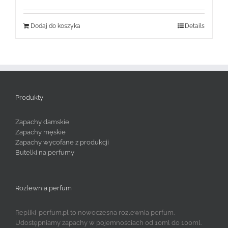
Dodaj do koszyka
Details
Produkty
Zapachy damskie
Zapachy męskie
Zapachy wycofane z produkcji
Butelki na perfumy
Rozlewnia perfum
Repliki-perfum.pl to nowoczesna rozlewnia perfum.
Udostępniamy zapachy w pojemnościach od 10ml do 100ml.