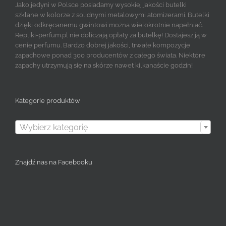
Jako jedyni w Polsce posiadamy wysokiej jakości butelki
szklane w kolorze z solidnymi metalowymi atomizerami. Butelki
dzięki odkręcanemu gwintowi można wielokrotnie napełniać.
Repliki-perfum.pl nie doliczają opłaty za butelkę! Dostajesz ją w
cenie perfumu. Bardzo dobrej jakości, trwałe kompozycje
zapachowe ponad 300 producentów z całego świata. Niektóre
zapachy utrzymują się na skórze nawet kilkanaście godzin!
Kategorie produktów

Wybierz kategorię
Znajdź nas na Facebooku