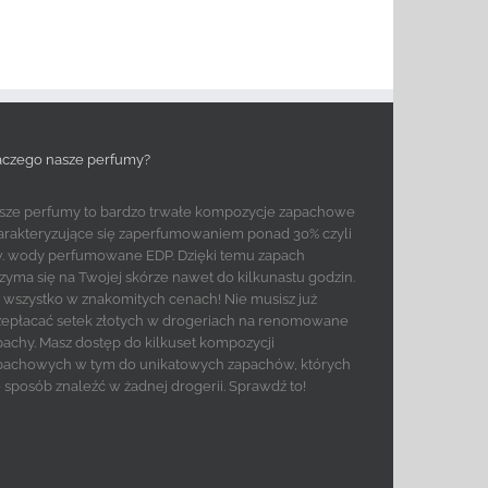
aczego nasze perfumy?
sze perfumy to bardzo trwałe kompozycje zapachowe
arakteryzujące się zaperfumowaniem ponad 30% czyli
w. wody perfumowane EDP. Dzięki temu zapach
rzyma się na Twojej skórze nawet do kilkunastu godzin.
to wszystko w znakomitych cenach! Nie musisz już
zepłacać setek złotych w drogeriach na renomowane
pachy. Masz dostęp do kilkuset kompozycji
pachowych w tym do unikatowych zapachów, których
e sposób znaleźć w żadnej drogerii. Sprawdź to!