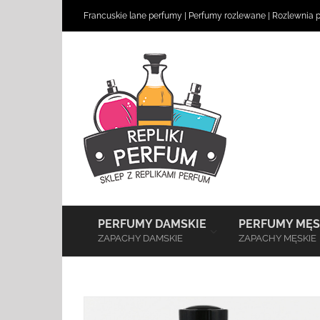
Skip
Francuskie lane perfumy
|
Perfumy rozlewane
|
Rozlewnia 
to
content
–
PERFUMY DAMSKIE
PERFUMY MĘS
ZAPACHY DAMSKIE
ZAPACHY MĘSKIE