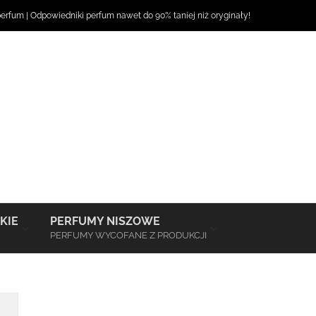
perfum
|
Odpowiedniki perfum
nawet do 90% taniej niż oryginały!
–
–
KIE
PERFUMY NISZOWE
PERFUMY WYCOFANE Z PRODUKCJI