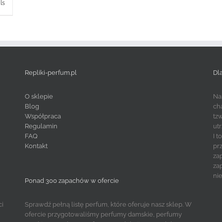
ls
Repliki-perfum.pl
Dl
O sklepie
Na
Blog
ch
Współpraca
tz
Regulamin
ut
FAQ
I 
Kontakt
pr
za
za
ni
Ponad 300 zapachów w ofercie
ci
Sprawdź pełną listę perfum, które oferuje nasz sklep. W
ofercie przygotowaliśmy perfumy damskie, perfumy