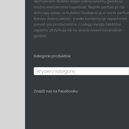
atomizerami. Butelki dzięki odkręcanemu gwintowi
można wielokrotnie napełniać. Repliki-perfum.pl nie
doliczają opłaty za butelkę! Dostajesz ją w cenie perfu
Bardzo dobrej jakości, trwałe kompozycje zapachowe
ponad 300 producentów z całego świata. Niektóre
zapachy utrzymują się na skórze nawet kilkanaście
godzin!
Kategorie produktów
Wybierz kategorię
Znajdź nas na Facebooku