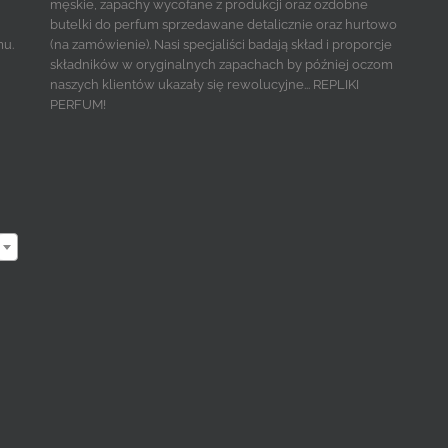
męskie, zapachy wycofane z produkcji oraz ozdobne
butelki do perfum sprzedawane detalicznie oraz hurtowo
mu.
(na zamówienie). Nasi specjaliści badają skład i proporcje
składników w oryginalnych zapachach by później oczom
naszych klientów ukazały się rewolucyjne... REPLIKI
PERFUM!
