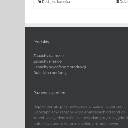
Dodaj do koszyka
Detai
Produkty
Zapachy damskie
Zapachy męskie
Zapachy wycofane z produkcji
Butelki na perfumy
Rozlewnia perfum
Repliki-perfum.pl to nowoczesna rozlewnia perfum.
Udostępniamy zapachy w pojemnościach od 10ml do
100ml. Jako jedyni w Polsce posiadamy wysokiej jakoś
butelki szklane w kolorze z solidnymi metalowymi