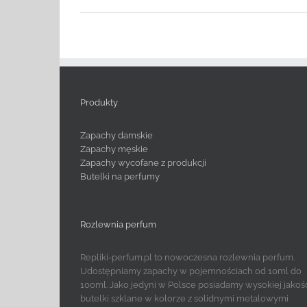
Produkty
Zapachy damskie
Zapachy męskie
Zapachy wycofane z produkcji
Butelki na perfumy
Rozlewnia perfum
Repliki-perfum.pl to nowoczesna rozlewnia perfum.
Udostępniamy zapachy w pojemnościach od 10ml do
100ml. Jako jedyni w Polsce posiadamy wysokiej jakoś
butelki szklane w kolorze z solidnymi metalowymi