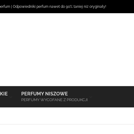
perfum
|
Odpowiedniki perfum
nawet do 90% taniej niż oryginały!
–
–
KIE
PERFUMY NISZOWE
PERFUMY WYCOFANE Z PRODUKCJI