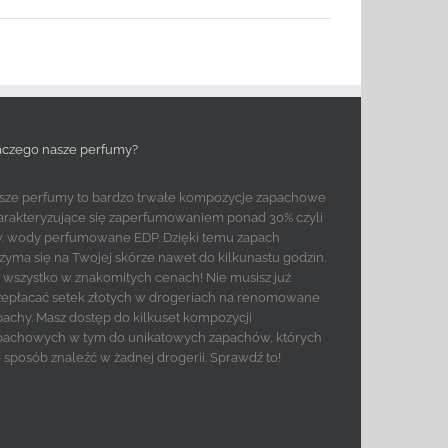
aczego nasze perfumy?
sze perfumy to bardzo trwałe kompozycje zapachowe
arakteryzujące się zaperfumowaniem ponad 30% czyli
w. wody perfumowane EDP. Dzięki temu zapach
rzyma się na Twojej skórze nawet do kilkunastu godzin.
to wszystko w znakomitych cenach! Nie musisz już
zepłacać setek złotych w drogeriach na renomowane
pachy. Masz dostęp do kilkuset kompozycji
pachowych w tym do unikatowych zapachów, których
e sposób znaleźć w żadnej drogerii. Sprawdź to!