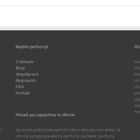
Repliki-perfum.pl
Dl
O sklepie
Na
Blog
ch
Współpraca
tz
Regulamin
ut
FAQ
I 
Kontakt
pr
za
za
ni
Ponad 300 zapachów w ofercie
ci
Sprawdź pełną listę perfum, które oferuje nasz sklep. W
ofercie przygotowaliśmy perfumy damskie, perfumy