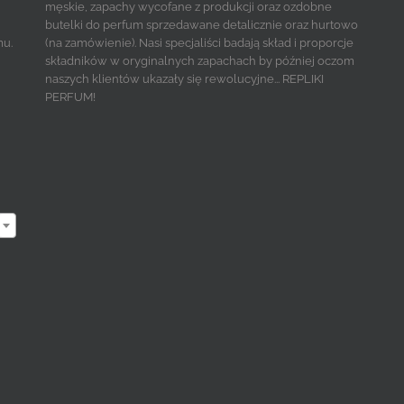
męskie, zapachy wycofane z produkcji oraz ozdobne
butelki do perfum sprzedawane detalicznie oraz hurtowo
mu.
(na zamówienie). Nasi specjaliści badają skład i proporcje
składników w oryginalnych zapachach by później oczom
naszych klientów ukazały się rewolucyjne... REPLIKI
PERFUM!
