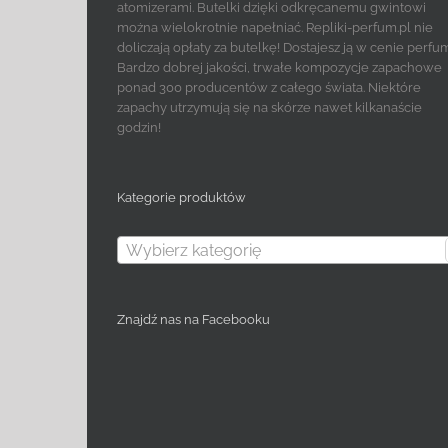
atomizerami. Butelki dzięki odkręcanemu gwintowi
można wielokrotnie napełniać. Repliki-perfum.pl nie
doliczają opłaty za butelkę! Dostajesz ją w cenie perfu
Bardzo dobrej jakości, trwałe kompozycje zapachowe
ponad 300 producentów z całego świata. Niektóre
zapachy utrzymują się na skórze nawet kilkanaście
godzin!
Kategorie produktów
Wybierz kategorię
Znajdź nas na Facebooku