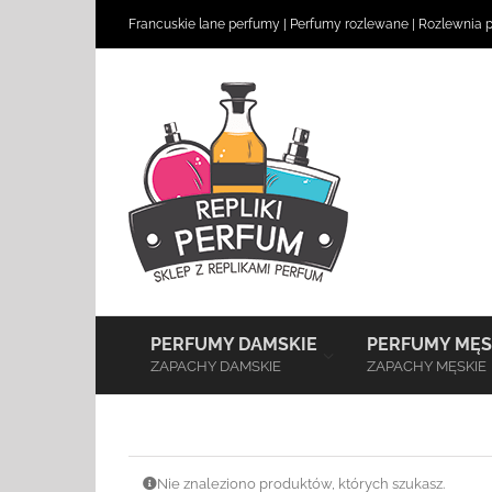
Skip
Francuskie lane perfumy
|
Perfumy rozlewane
|
Rozlewnia 
to
content
–
PERFUMY DAMSKIE
PERFUMY MĘS
ZAPACHY DAMSKIE
ZAPACHY MĘSKIE
Nie znaleziono produktów, których szukasz.