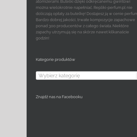
atomizerami. Butelki dzięki odkręcanemu gwintowi
można wielokrotnie napełniać. Repliki-perfum.pl nie
doliczają opłaty za butelkę! Dostajesz ją w cenie perfu
Bardzo dobrej jakości, trwałe kompozycje zapachowe
ponad 300 producentów z całego świata. Niektóre
zapachy utrzymują się na skórze nawet kilkanaście
godzin!
Kategorie produktów
Wybierz kategorię
Znajdź nas na Facebooku