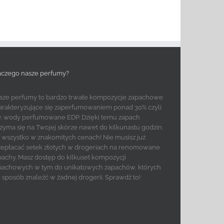
aczego nasze perfumy?
sze perfumy to bardzo trwałe kompozycje zapachowe
arakteryzujące się zaperfumowaniem ponad 30% czyli
w. wody perfumowane EDP. Dzięki temu zapach
rzyma się na Twojej skórze nawet do kilkunastu godzin.
to wszystko w znakomitych cenach! Nie musisz już
zepłacać setek złotych w drogeriach na renomowane
pachy. Masz dostęp do kilkuset kompozycji
pachowych w tym do unikatowych zapachów, których
e sposób znaleźć w żadnej drogerii. Sprawdź to!