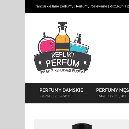
Skip
Francuskie lane perfumy
|
Perfumy rozlewane
|
Rozlewnia 
to
content
–
PERFUMY DAMSKIE
PERFUMY MĘS
ZAPACHY DAMSKIE
ZAPACHY MĘSKIE