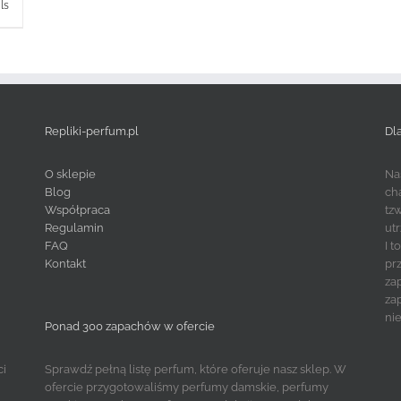
ls
Repliki-perfum.pl
Dl
O sklepie
Na
Blog
ch
Współpraca
tz
Regulamin
ut
FAQ
I 
Kontakt
pr
za
za
ni
Ponad 300 zapachów w ofercie
ci
Sprawdź pełną listę perfum, które oferuje nasz sklep. W
ofercie przygotowaliśmy perfumy damskie, perfumy