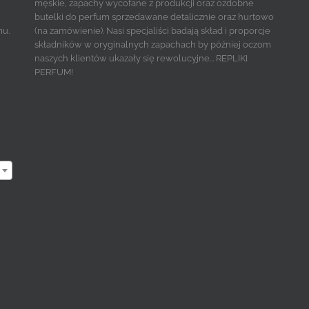
męskie, zapachy wycofane z produkcji oraz ozdobne
butelki do perfum sprzedawane detalicznie oraz hurtowo
mu.
(na zamówienie). Nasi specjaliści badają skład i proporcje
składników w oryginalnych zapachach by później oczom
naszych klientów ukazały się rewolucyjne... REPLIKI
PERFUM!
