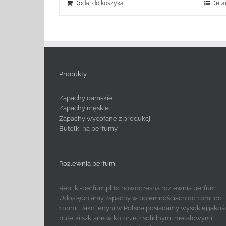
Dodaj do koszyka
Detai
Produkty
Zapachy damskie
Zapachy męskie
Zapachy wycofane z produkcji
Butelki na perfumy
Rozlewnia perfum
Repliki-perfum.pl to nowoczesna rozlewnia perfum.
Udostępniamy zapachy w pojemnościach od 10ml do
100ml. Jako jedyni w Polsce posiadamy wysokiej jakoś
butelki szklane w kolorze z solidnymi metalowymi