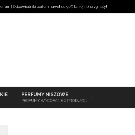
perfum
|
Odpowiedniki perfum
nawet do 90% taniej niż oryginały!
–
–
KIE
PERFUMY NISZOWE
PERFUMY WYCOFANE Z PRODUKCJI