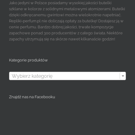
Jako jedyni w Polsce posiadamy wysokiej jakości butelki
szklane w kolorze z solidnymi metalowymi atomizerami. Butelki
dzięki odkręcanemu gwintowi można wielokrotnie napełniać.
Repliki-perfum.pl nie doliczają opłaty za butelkę! Dostajesz ją w
cenie perfumu. Bardzo dobrej jakości, trwałe kompozycje
zapachowe ponad 300 producentów z całego świata. Niektóre
zapachy utrzymują się na skórze nawet kilkanaście godzin!
Kategorie produktów

Wybierz kategorię
Znajdź nas na Facebooku