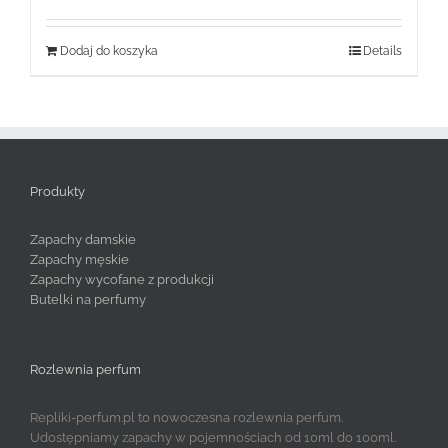
Dodaj do koszyka
Details
Produkty
Zapachy damskie
Zapachy męskie
Zapachy wycofane z produkcji
Butelki na perfumy
Rozlewnia perfum
Repliki-perfum.pl to nowoczesna rozlewnia perfum.
Udostępniamy zapachy w pojemnościach od 10ml do 100ml.