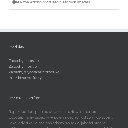
Nie znaleziono produktów, których szukasz.
Produkty
Zapachy damskie
Zapachy męskie
Zapachy wycofane z produkcji
Butelki na perfumy
Rozlewnia perfum
Repliki-perfum.pl to nowoczesna rozlewnia perfum.
Udostępniamy zapachy w pojemnościach od 10ml do 100ml.
Jako jedyni w Polsce posiadamy wysokiej jakości butelki