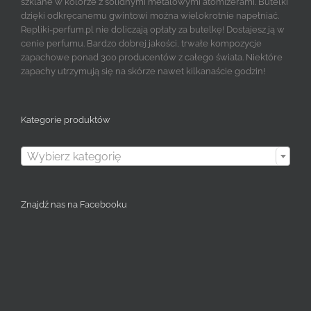
szklane w kolorze z solidnymi metalowymi atomizerami. Butelki
dzięki odkręcanemu gwintowi można wielokrotnie napełniać.
Repliki-perfum.pl nie doliczają opłaty za butelkę! Dostajesz ją w
cenie perfumu. Bardzo dobrej jakości, trwałe kompozycje
zapachowe ponad 300 producentów z całego świata. Niektóre
zapachy utrzymują się na skórze nawet kilkanaście godzin!
Kategorie produktów

Wybierz kategorię
Znajdź nas na Facebooku