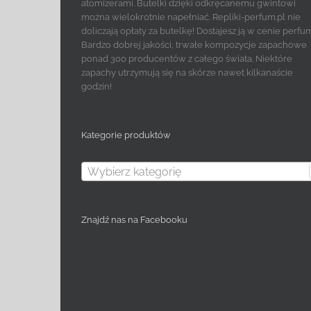
atomizerami. Butelki dzięki odkręcanemu gwintowi
można wielokrotnie napełniać. Repliki-perfum.pl nie
doliczają opłaty za butelkę! Dostajesz ją w cenie perfu
Bardzo dobrej jakości, trwałe kompozycje zapachowe
ponad 300 producentów z całego świata. Niektóre
zapachy utrzymują się na skórze nawet kilkanaście
godzin!
Kategorie produktów
Wybierz kategorię
Znajdź nas na Facebooku