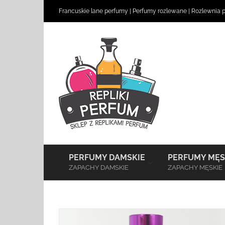
Skip
Francuskie lane perfumy
|
Perfumy rozlewane
|
Rozlewnia 
to
content
–
PERFUMY DAMSKIE
PERFUMY MĘS
ZAPACHY DAMSKIE
ZAPACHY MĘSKIE