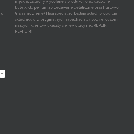
męskie, zapachy wycofane z produkcji oraz ozdobne
butelki do perfum sprzedawane detalicznie oraz hurtowo
mu.
(na zamówienie). Nasi specjaliści badają skład i proporcje
składników w oryginalnych zapachach by później oczom
naszych klientów ukazały się rewolucyjne... REPLIKI
PERFUM!
