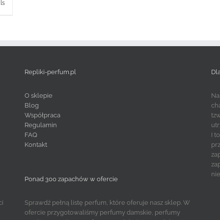
ls
Repliki-perfum.pl
Dl
O sklepie
Na
Blog
ch
Współpraca
tz
Regulamin
ut
FAQ
I 
Kontakt
pr
za
za
ni
Ponad 300 zapachów w ofercie
ci
Sprawdź pełną listę perfum, które oferuje nasz sklep. W
ofercie przygotowaliśmy perfumy damskie, perfumy