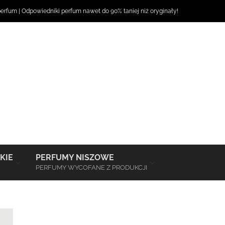
perfum
|
Odpowiedniki perfum
nawet do 90% taniej niż oryginały!
–
–
KIE
PERFUMY NISZOWE
PERFUMY WYCOFANE Z PRODUKCJI