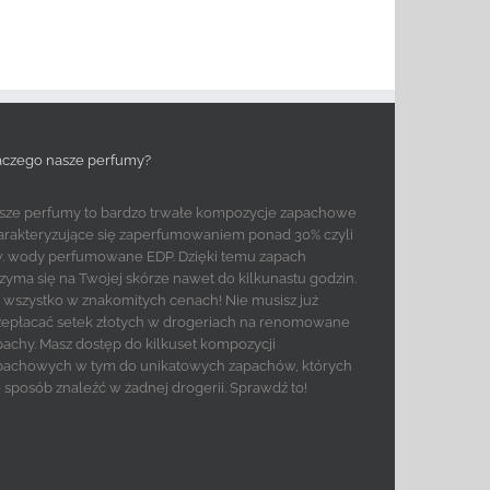
aczego nasze perfumy?
sze perfumy to bardzo trwałe kompozycje zapachowe
arakteryzujące się zaperfumowaniem ponad 30% czyli
w. wody perfumowane EDP. Dzięki temu zapach
rzyma się na Twojej skórze nawet do kilkunastu godzin.
to wszystko w znakomitych cenach! Nie musisz już
zepłacać setek złotych w drogeriach na renomowane
pachy. Masz dostęp do kilkuset kompozycji
pachowych w tym do unikatowych zapachów, których
e sposób znaleźć w żadnej drogerii. Sprawdź to!