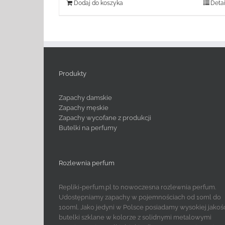
Dodaj do koszyka
Detai
Produkty
Zapachy damskie
Zapachy męskie
Zapachy wycofane z produkcji
Butelki na perfumy
Rozlewnia perfum
Repliki-perfum.pl to nowoczesna rozlewnia perfum.
Udostępniamy zapachy w pojemnościach od 10ml do
100ml. Jako jedyni w Polsce posiadamy wysokiej jakoś
butelki szklane w kolorze z solidnymi metalowymi