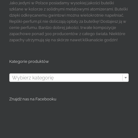
Jako jedyni w Polsce posiadamy wysokiej jakości butelki
szklane w kolorze z solidnymi metalowymi atomizerami. Butelki
dzięki odkręcanemu gwintowi można wielokrotnie napełniać.
Repliki-perfum.pl nie doliczają opłaty za butelkę! Dostajesz ją w
cenie perfumu. Bardzo dobrej jakości, trwałe kompozycje
zapachowe ponad 300 producentów z całego świata. Niektóre
zapachy utrzymują się na skórze nawet kilkanaście godzin!
Kategorie produktów

Wybierz kategorię
Znajdź nas na Facebooku