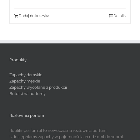
Dodaj do koszyka
Details
Produkty
Zapachy damskie
Zapachy męskie
Zapachy wycofane z produkcji
Butelki na perfumy
Rozlewnia perfum
Repliki-perfum.pl to nowoczesna rozlewnia perfum.
Udostępniamy zapachy w pojemnościach od 10ml do 100ml.