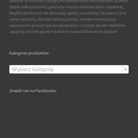
szklane w kolorze z solidnymi metalowymi atomizerami. Butelki
dzięki odkręcanemu gwintowi można wielokrotnie napełniać.
Repliki-perfum.pl nie doliczają opłaty za butelkę! Dostajesz ją w
cenie perfumu. Bardzo dobrej jakości, trwałe kompozycje
zapachowe ponad 300 producentów z całego świata. Niektóre
zapachy utrzymują się na skórze nawet kilkanaście godzin!
Kategorie produktów

Wybierz kategorię
Znajdź nas na Facebooku