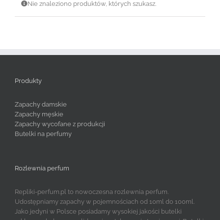
Nie znaleziono produktów, których szukasz.
Produkty
Zapachy damskie
Zapachy męskie
Zapachy wycofane z produkcji
Butelki na perfumy
Rozlewnia perfum
Repliki-perfum.pl to nowoczesna rozlewnia perfum.
Udostępniamy zapachy w pojemnościach od 10ml do 100ml.
Jako jedyni w Polsce posiadamy wysokiej jakości butelki