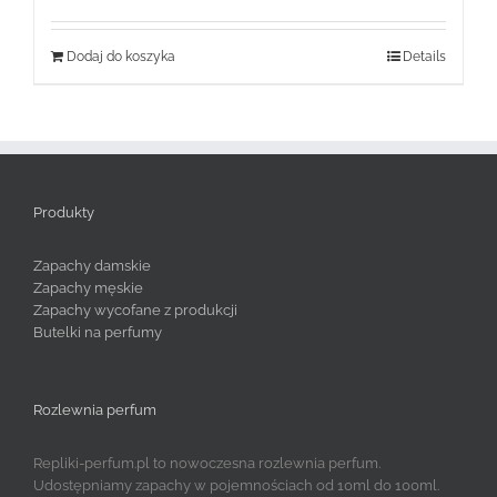
Dodaj do koszyka
Details
Produkty
Zapachy damskie
Zapachy męskie
Zapachy wycofane z produkcji
Butelki na perfumy
Rozlewnia perfum
Repliki-perfum.pl to nowoczesna rozlewnia perfum.
Udostępniamy zapachy w pojemnościach od 10ml do 100ml.