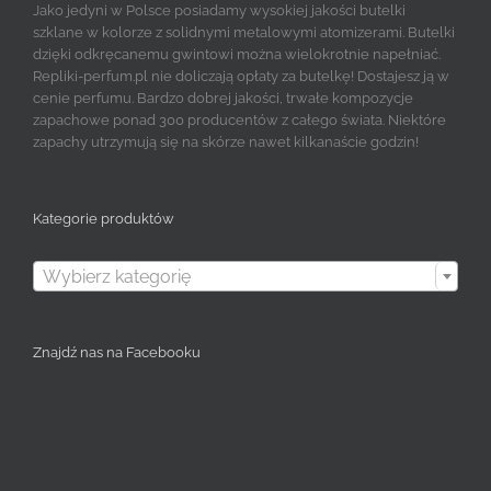
Jako jedyni w Polsce posiadamy wysokiej jakości butelki
szklane w kolorze z solidnymi metalowymi atomizerami. Butelki
dzięki odkręcanemu gwintowi można wielokrotnie napełniać.
Repliki-perfum.pl nie doliczają opłaty za butelkę! Dostajesz ją w
cenie perfumu. Bardzo dobrej jakości, trwałe kompozycje
zapachowe ponad 300 producentów z całego świata. Niektóre
zapachy utrzymują się na skórze nawet kilkanaście godzin!
Kategorie produktów

Wybierz kategorię
Znajdź nas na Facebooku