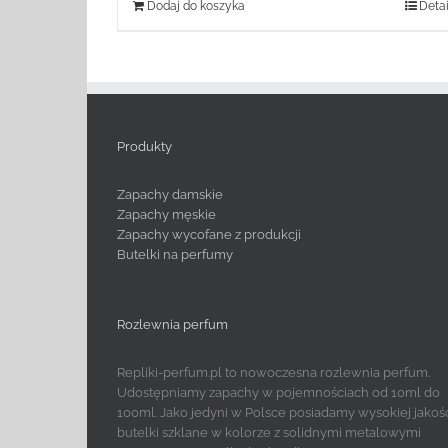
Dodaj do koszyka
Detai
Produkty
Zapachy damskie
Zapachy męskie
Zapachy wycofane z produkcji
Butelki na perfumy
Rozlewnia perfum
Repliki-perfum.pl to nowoczesna rozlewnia perfum.
Udostępniamy zapachy w pojemnościach od 10ml do
100ml. Jako jedyni w Polsce posiadamy wysokiej jakoś
butelki szklane w kolorze z solidnymi metalowymi