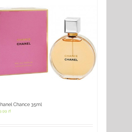
hanel Chance 35ml
9,99
zł