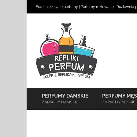
Skip
Francuskie lane perfumy
|
Perfumy rozlewane
|
Rozlewnia 
to
content
–
PERFUMY DAMSKIE
PERFUMY MĘS
ZAPACHY DAMSKIE
ZAPACHY MĘSKIE