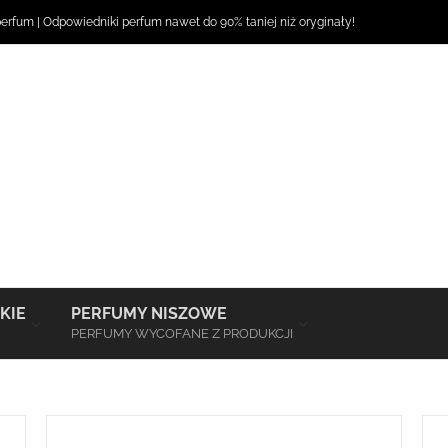
perfum
|
Odpowiedniki perfum
nawet do 90% taniej niż oryginały!
–
–
KIE
PERFUMY NISZOWE
PERFUMY WYCOFANE Z PRODUKCJI