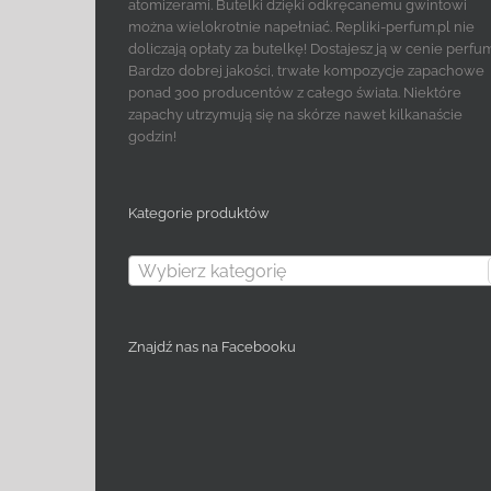
atomizerami. Butelki dzięki odkręcanemu gwintowi
można wielokrotnie napełniać. Repliki-perfum.pl nie
doliczają opłaty za butelkę! Dostajesz ją w cenie perfu
Bardzo dobrej jakości, trwałe kompozycje zapachowe
ponad 300 producentów z całego świata. Niektóre
zapachy utrzymują się na skórze nawet kilkanaście
godzin!
Kategorie produktów
Wybierz kategorię
Znajdź nas na Facebooku