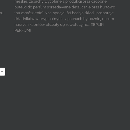
męskie, zapachy wycofane z produkcji oraz ozdobne
butelki do perfum sprzedawane detalicznie oraz hurtowo
mu.
(na zamówienie). Nasi specjaliści badają skład i proporcje
składników w oryginalnych zapachach by później oczom
naszych klientów ukazały się rewolucyjne... REPLIKI
PERFUM!
