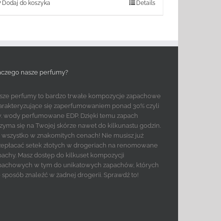
Dodaj do koszyka
Details
aczego nasze perfumy?
sze perfumy to bardzo trwałe kompozycje zapachowe
arakteryzujące się zaperfumowaniem ponad 30% czyli
w. wody perfumowane EDP. Dzięki temu zapach
rzyma się na Twojej skórze nawet do kilkunastu godzin.
to wszystko w znakomitych cenach! Nie musisz już
zepłacać setek złotych w drogeriach na renomowane
pachy. Masz dostęp do kilkuset kompozycji
pachowych w tym do unikatowych zapachów, których
e sposób znaleźć w żadnej drogerii. Sprawdź to!