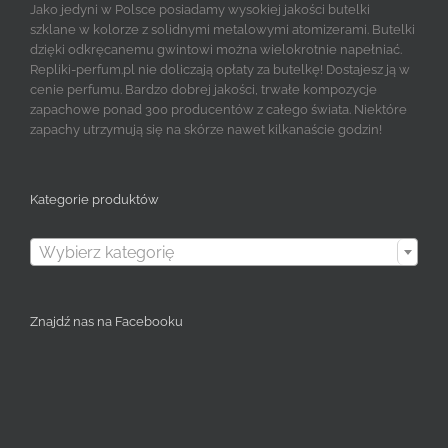
Jako jedyni w Polsce posiadamy wysokiej jakości butelki
szklane w kolorze z solidnymi metalowymi atomizerami. Butelki
dzięki odkręcanemu gwintowi można wielokrotnie napełniać.
Repliki-perfum.pl nie doliczają opłaty za butelkę! Dostajesz ją w
cenie perfumu. Bardzo dobrej jakości, trwałe kompozycje
zapachowe ponad 300 producentów z całego świata. Niektóre
zapachy utrzymują się na skórze nawet kilkanaście godzin!
Kategorie produktów

Wybierz kategorię
Znajdź nas na Facebooku