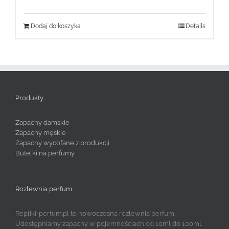
Dodaj do koszyka
Details
Produkty
Zapachy damskie
Zapachy męskie
Zapachy wycofane z produkcji
Butelki na perfumy
Rozlewnia perfum
Repliki-perfum.pl to nowoczesna rozlewnia perfum.
Udostępniamy zapachy w pojemnościach od 10ml do 100ml.