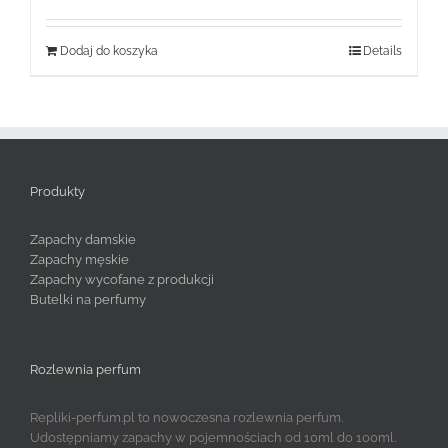
Dodaj do koszyka
Details
Produkty
Zapachy damskie
Zapachy męskie
Zapachy wycofane z produkcji
Butelki na perfumy
Rozlewnia perfum
Repliki-perfum.pl to nowoczesna rozlewnia perfum.
Udostępniamy zapachy w pojemnościach od 10ml do 100ml.