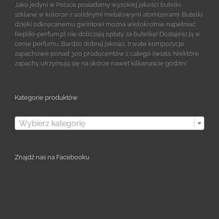
Jako jedyni w Polsce posiadamy wysokiej jakości butelki
szklane w kolorze z solidnymi metalowymi atomizerami. Butelki
dzięki odkręcanemu gwintowi można wielokrotnie napełniać.
Repliki-perfum.pl nie doliczają opłaty za butelkę! Dostajesz ją w
cenie perfumu. Bardzo dobrej jakości, trwałe kompozycje
zapachowe ponad 300 producentów z całego świata. Niektóre
zapachy utrzymują się na skórze nawet kilkanaście godzin!
Kategorie produktów

Wybierz kategorię
Znajdź nas na Facebooku