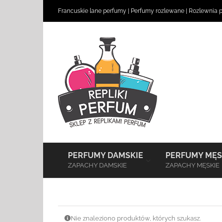
Skip
Francuskie lane perfumy
|
Perfumy rozlewane
|
Rozlewnia 
to
content
–
PERFUMY DAMSKIE
PERFUMY MĘS
ZAPACHY DAMSKIE
ZAPACHY MĘSKIE
Nie znaleziono produktów, których szukasz.