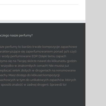
aczego nasze perfumy?
sze perfumy to bardzo trwałe kompozycje zapachowe
arakteryzujące się zaperfumowaniem ponad 30% czyli
w. wody perfumowane EDP. Dzięki temu zapach
rzyma się na Twojej skórze nawet do kilkunastu godzin.
to wszystko w znakomitych cenach! Nie musisz już
zepłacać setek złotych w drogeriach na renomowane
pachy. Masz dostęp do kilkuset kompozycji
pachowych w tym do unikatowych zapachów, których
e sposób znaleźć w żadnej drogerii. Sprawdź to!