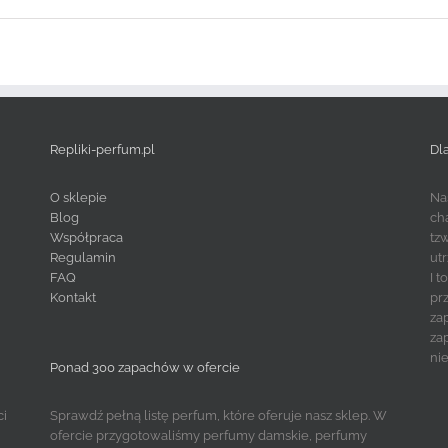
Repliki-perfum.pl
Dl
O sklepie
Na
Blog
ch
Współpraca
tz
Regulamin
ut
FAQ
I 
Kontakt
pr
za
za
ni
Ponad 300 zapachów w ofercie
ci
Sprawdź pełną listę perfum, które oferuje nasz sklep. W
ofercie przygotowaliśmy perfumy damskie, perfumy