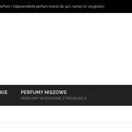
perfum
|
Odpowiedniki perfum
nawet do 90% taniej niż oryginały!
–
–
KIE
PERFUMY NISZOWE
PERFUMY WYCOFANE Z PRODUKCJI