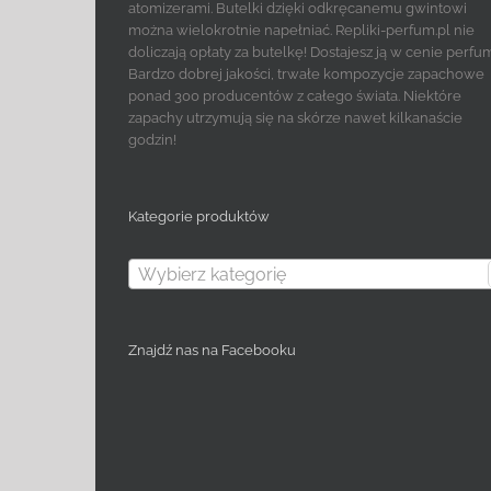
atomizerami. Butelki dzięki odkręcanemu gwintowi
można wielokrotnie napełniać. Repliki-perfum.pl nie
doliczają opłaty za butelkę! Dostajesz ją w cenie perfu
Bardzo dobrej jakości, trwałe kompozycje zapachowe
ponad 300 producentów z całego świata. Niektóre
zapachy utrzymują się na skórze nawet kilkanaście
godzin!
Kategorie produktów
Wybierz kategorię
Znajdź nas na Facebooku