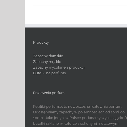
Produkty
Zapachy damskie
Zapachy męskie
Zapachy wycofane z produkcji
Butelki na perfumy
Rozlewnia perfum
Repliki-perfum.pl to nowoczesna rozlewnia perfum.
Udostępniamy zapachy w pojemnościach od 10ml do
100ml. Jako jedyni w Polsce posiadamy wysokiej jakoś
butelki szklane w kolorze z solidnymi metalowymi