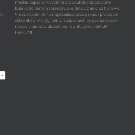
męskie, zapachy wycofane z produkcji oraz ozdobne
butelki do perfum sprzedawane detalicznie oraz hurtowo
mu.
(na zamówienie). Nasi specjaliści badają skład i proporcje
składników w oryginalnych zapachach by później oczom
naszych klientów ukazały się rewolucyjne... REPLIKI
PERFUM!
