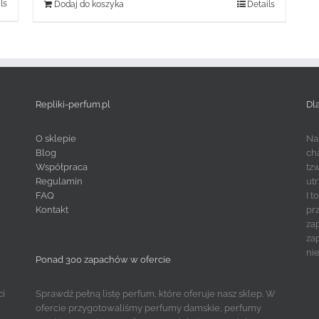
ls
Dodaj do koszyka
Details
Repliki-perfum.pl
Dl
O sklepie
Na
Blog
ch
Współpraca
tz
Regulamin
ut
FAQ
I 
Kontakt
pr
za
za
ni
Ponad 300 zapachów w ofercie
ci
Sprawdź pełną listę perfum, które oferuje nasz sklep. W
ofercie przygotowaliśmy perfumy damskie, perfumy