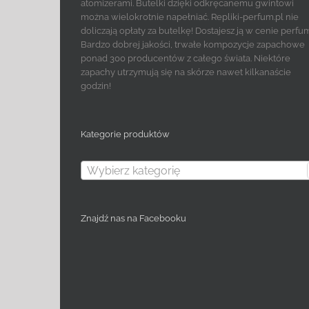
atomizerami. Butelki dzięki odkręcanemu gwintowi
można wielokrotnie napełniać. Repliki-perfum.pl nie
doliczają opłaty za butelkę! Dostajesz ją w cenie perfu
Bardzo dobrej jakości, trwałe kompozycje zapachowe
ponad 300 producentów z całego świata. Niektóre
zapachy utrzymują się na skórze nawet kilkanaście
godzin!
Kategorie produktów
Wybierz kategorię
Znajdź nas na Facebooku