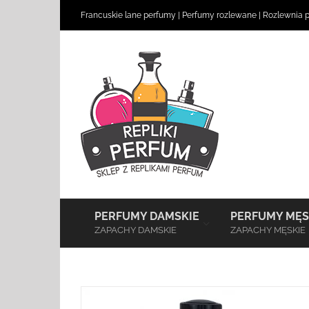
Skip
Francuskie lane perfumy
|
Perfumy rozlewane
|
Rozlewnia 
to
content
–
PERFUMY DAMSKIE
PERFUMY MĘS
ZAPACHY DAMSKIE
ZAPACHY MĘSKIE