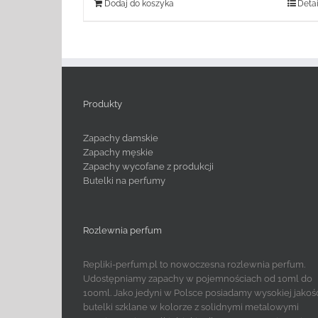
Dodaj do koszyka
Detai
Produkty
Zapachy damskie
Zapachy męskie
Zapachy wycofane z produkcji
Butelki na perfumy
Rozlewnia perfum
Repliki-perfum.pl to nowoczesna rozlewnia perfum.
Udostępniamy zapachy w pojemnościach od 10ml do
100ml. Jako jedyni w Polsce posiadamy wysokiej jakoś
butelki szklane w kolorze z solidnymi metalowymi