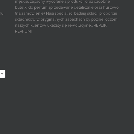
męskie, zapachy wycofane z produkcji oraz ozdobne
butelki do perfum sprzedawane detalicznie oraz hurtowo
mu.
(na zamówienie). Nasi specjaliści badają skład i proporcje
składników w oryginalnych zapachach by później oczom
naszych klientów ukazały się rewolucyjne... REPLIKI
PERFUM!
