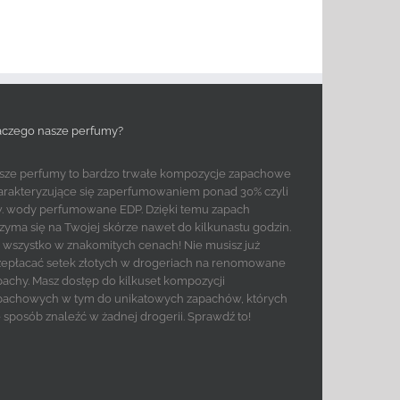
aczego nasze perfumy?
sze perfumy to bardzo trwałe kompozycje zapachowe
arakteryzujące się zaperfumowaniem ponad 30% czyli
w. wody perfumowane EDP. Dzięki temu zapach
rzyma się na Twojej skórze nawet do kilkunastu godzin.
to wszystko w znakomitych cenach! Nie musisz już
zepłacać setek złotych w drogeriach na renomowane
pachy. Masz dostęp do kilkuset kompozycji
pachowych w tym do unikatowych zapachów, których
e sposób znaleźć w żadnej drogerii. Sprawdź to!