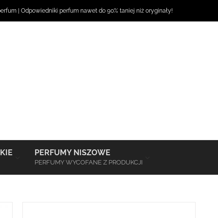
perfum
|
Odpowiedniki perfum
nawet do 90% taniej niż oryginały!
–
–
KIE
PERFUMY NISZOWE
PERFUMY WYCOFANE Z PRODUKCJI