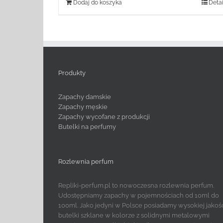
Dodaj do koszyka
Detai
Produkty
Zapachy damskie
Zapachy męskie
Zapachy wycofane z produkcji
Butelki na perfumy
Rozlewnia perfum
Repliki-perfum.pl to nowoczesna rozlewnia perfum.
Udostępniamy zapachy w pojemnościach od 10ml do
100ml. Jako jedyni w Polsce posiadamy wysokiej jakoś
butelki szklane w kolorze z solidnymi metalowymi