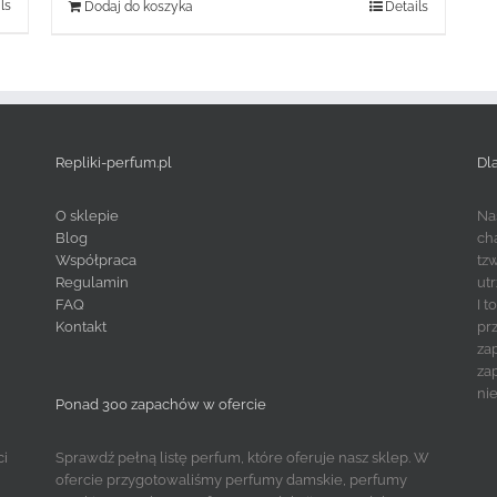
ls
Dodaj do koszyka
Details
Repliki-perfum.pl
Dl
O sklepie
Na
Blog
ch
Współpraca
tz
Regulamin
ut
FAQ
I 
Kontakt
pr
za
za
ni
Ponad 300 zapachów w ofercie
ci
Sprawdź pełną listę perfum, które oferuje nasz sklep. W
ofercie przygotowaliśmy perfumy damskie, perfumy