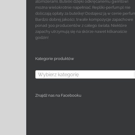
atomizerami. Butelki dzięki odkręcanemu gwintowi
można wielokrotnie napełniać. Repliki-perfum.pl nie
doliczają opłaty za butelkę! Dostajesz ją w cenie perfu
Bardzo dobrej jakości, trwałe kompozycje zapachowe
ponad 300 producentów z całego świata. Niektóre
zapachy utrzymują się na skórze nawet kilkanaście
godzin!
Kategorie produktów
Wybierz kategorię
Znajdź nas na Facebooku