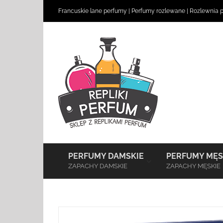
Skip
Francuskie lane perfumy
|
Perfumy rozlewane
|
Rozlewnia 
to
content
–
PERFUMY DAMSKIE
PERFUMY MĘS
ZAPACHY DAMSKIE
ZAPACHY MĘSKIE