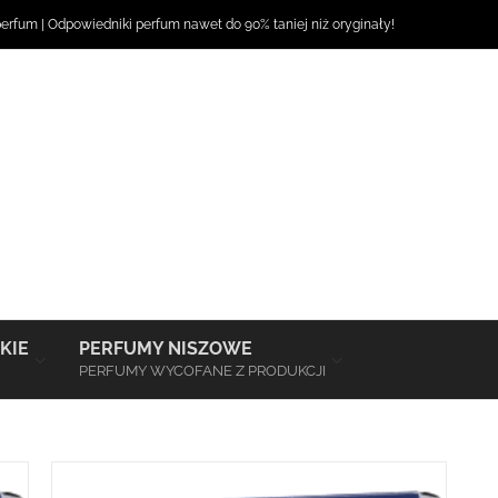
perfum
|
Odpowiedniki perfum
nawet do 90% taniej niż oryginały!
–
–
KIE
PERFUMY NISZOWE
PERFUMY WYCOFANE Z PRODUKCJI