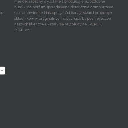
męskie, zapachy wycofane z produkcji oraz ozdobne
butelki do perfum sprzedawane detalicznie oraz hurtowo
mu.
(na zamówienie). Nasi specjaliści badają skład i proporcje
składników w oryginalnych zapachach by później oczom
naszych klientów ukazały się rewolucyjne... REPLIKI
PERFUM!
