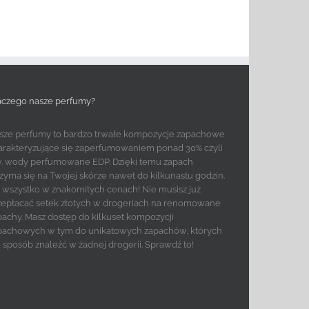
aczego nasze perfumy?
sze perfumy to bardzo trwałe kompozycje zapachowe
arakteryzujące się zaperfumowaniem ponad 30% czyli
w. wody perfumowane EDP. Dzięki temu zapach
rzyma się na Twojej skórze nawet do kilkunastu godzin.
to wszystko w znakomitych cenach! Nie musisz już
zepłacać setek złotych w drogeriach na renomowane
pachy. Masz dostęp do kilkuset kompozycji
pachowych w tym do unikatowych zapachów, których
e sposób znaleźć w żadnej drogerii. Sprawdź to!