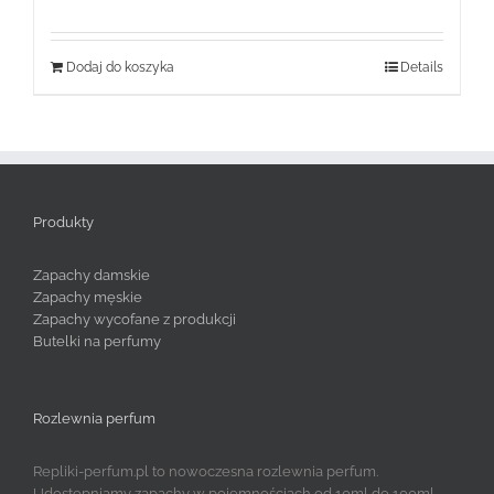
wynosiła:
wynosi:
129,99 zł.
49,99 zł.
Dodaj do koszyka
Details
Produkty
Zapachy damskie
Zapachy męskie
Zapachy wycofane z produkcji
Butelki na perfumy
Rozlewnia perfum
Repliki-perfum.pl to nowoczesna rozlewnia perfum.
Udostępniamy zapachy w pojemnościach od 10ml do 100ml.