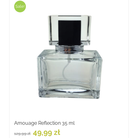
Sale!
Amouage Reflection 35 ml
Pierwotna
Aktualna
49,99
zł
129,99
zł
cena
cena