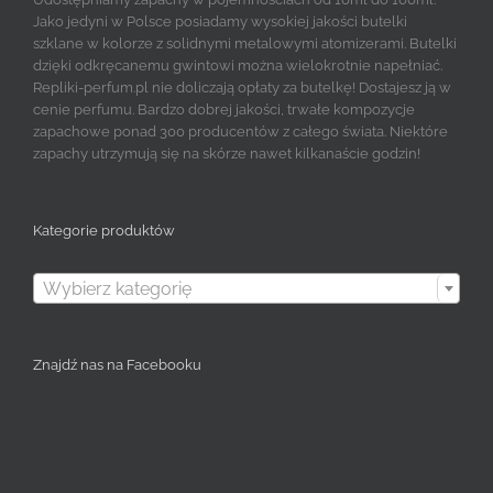
Jako jedyni w Polsce posiadamy wysokiej jakości butelki
szklane w kolorze z solidnymi metalowymi atomizerami. Butelki
dzięki odkręcanemu gwintowi można wielokrotnie napełniać.
Repliki-perfum.pl nie doliczają opłaty za butelkę! Dostajesz ją w
cenie perfumu. Bardzo dobrej jakości, trwałe kompozycje
zapachowe ponad 300 producentów z całego świata. Niektóre
zapachy utrzymują się na skórze nawet kilkanaście godzin!
Kategorie produktów

Wybierz kategorię
Znajdź nas na Facebooku