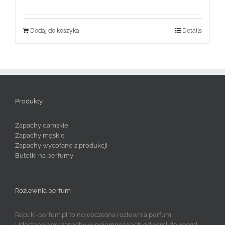
wynosiła:
wynosi:
199,99 zł.
79,99 zł.
Dodaj do koszyka
Details
Produkty
Zapachy damskie
Zapachy męskie
Zapachy wycofane z produkcji
Butelki na perfumy
Rozlewnia perfum
Repliki-perfum.pl to nowoczesna rozlewnia perfum.
Udostępniamy zapachy w pojemnościach od 10ml do 100ml.