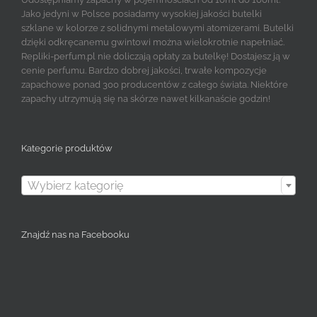
Jako jedyni w Polsce posiadamy wysokiej jakości butelki
szklane w kolorze z solidnymi metalowymi atomizerami. Butelki
dzięki odkręcanemu gwintowi można wielokrotnie napełniać.
Repliki-perfum.pl nie doliczają opłaty za butelkę! Dostajesz ją w
cenie perfumu. Bardzo dobrej jakości, trwałe kompozycje
zapachowe ponad 300 producentów z całego świata. Niektóre
zapachy utrzymują się na skórze nawet kilkanaście godzin!
Kategorie produktów

Wybierz kategorię
Znajdź nas na Facebooku