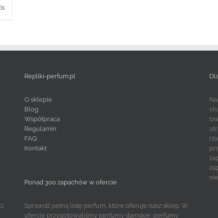
ls
Repliki-perfum.pl
Dl
O sklepie
Na
Blog
ch
Współpraca
tz
Regulamin
ut
FAQ
I 
Kontakt
pr
za
za
ni
Ponad 300 zapachów w ofercie
ci
Sprawdź pełną listę perfum, które oferuje nasz sklep. W
ofercie przygotowaliśmy perfumy damskie, perfumy