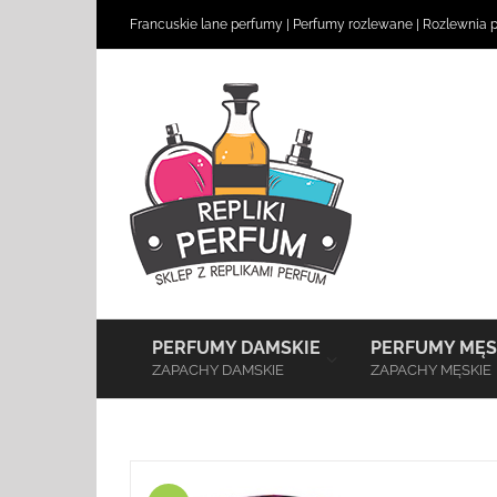
Skip
Francuskie lane perfumy
|
Perfumy rozlewane
|
Rozlewnia 
to
content
–
PERFUMY DAMSKIE
PERFUMY MĘS
ZAPACHY DAMSKIE
ZAPACHY MĘSKIE