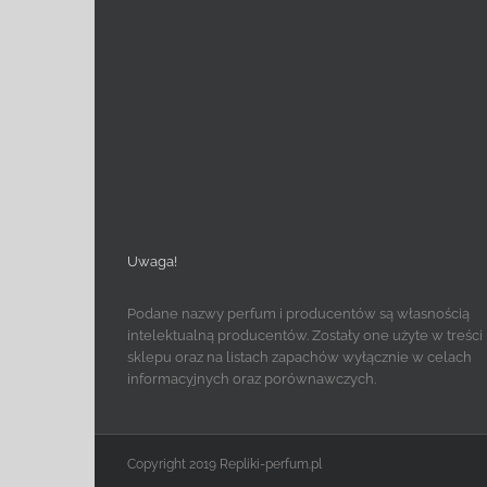
Uwaga!
Podane nazwy perfum i producentów są własnością
intelektualną producentów. Zostały one użyte w treści
sklepu oraz na listach zapachów wyłącznie w celach
informacyjnych oraz porównawczych.
Copyright 2019 Repliki-perfum.pl