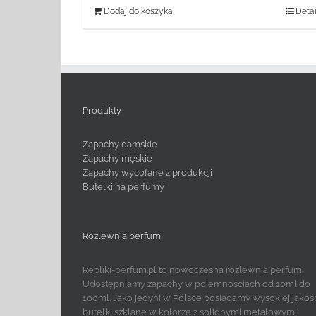
Dodaj do koszyka
Detai
Produkty
Zapachy damskie
Zapachy męskie
Zapachy wycofane z produkcji
Butelki na perfumy
Rozlewnia perfum
Repliki-perfum.pl to nowoczesna rozlewnia perfum.
Udostępniamy zapachy w pojemnościach od 10ml do
100ml. Jako jedyni w Polsce posiadamy wysokiej jakoś
butelki szklane w kolorze z solidnymi metalowymi