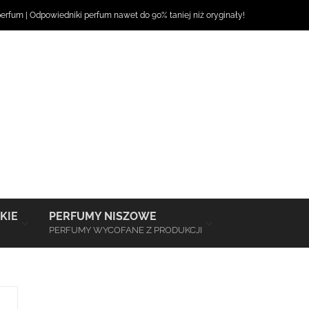
perfum
|
Odpowiedniki perfum
nawet do 90% taniej niż oryginały!
–
–
KIE
PERFUMY NISZOWE
PERFUMY WYCOFANE Z PRODUKCJI