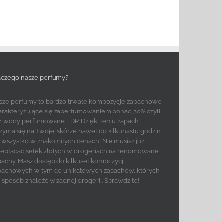
aczego nasze perfumy?
sze perfumy to bardzo trwałe kompozycje zapachowe
arakteryzujące się zaperfumowaniem ponad 30% czyli
w. wody perfumowane EDP. Dzięki temu zapach
rzyma się na Twojej skórze nawet do kilkunastu godzin.
to wszystko w znakomitych cenach! Nie musisz już
zepłacać setek złotych w drogeriach na renomowane
pachy. Masz dostęp do kilkuset kompozycji
pachowych w tym do unikatowych zapachów, których
e sposób znaleźć w żadnej drogerii. Sprawdź to!