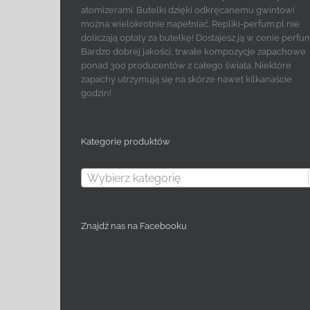
atomizerami. Butelki dzięki odkręcanemu gwintowi
można wielokrotnie napełniać. Repliki-perfum.pl nie
doliczają opłaty za butelkę! Dostajesz ją w cenie perfu
Bardzo dobrej jakości, trwałe kompozycje zapachowe
ponad 300 producentów z całego świata. Niektóre
zapachy utrzymują się na skórze nawet kilkanaście
godzin!
Kategorie produktów
Wybierz kategorię
Znajdź nas na Facebooku