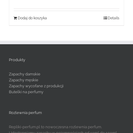
wynosiła:
wynosi:
79,99 zł.
49,99 zł.
Dodaj do koszyka
Details
Produkty
Zapachy damskie
Zapachy męskie
Zapachy wycofane z produkcji
Butelki na perfumy
Rozlewnia perfum
Repliki-perfum.pl to nowoczesna rozlewnia perfum.
Udostępniamy zapachy w pojemnościach od 10ml do 100ml.