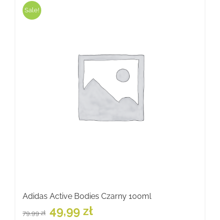
Sale!
Adidas Active Bodies Czarny 100ml
Pierwotna
Aktualna
49,99
zł
79,99
zł
cena
cena