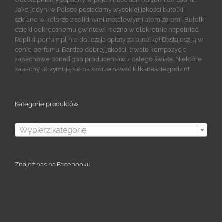
Jako jedyni w Polsce posiadamy wysokiej jakości butelki
szklane w kolorze z solidnymi metalowymi atomizerami. Butelki
dzięki odkręcanemu gwintowi można wielokrotnie napełniać.
Repliki-perfum.pl nie doliczają opłaty za butelkę! Dostajesz ją w
cenie perfumu. Bardzo dobrej jakości, trwałe kompozycje
zapachowe ponad 300 producentów z całego świata. Niektóre
zapachy utrzymują się na skórze nawet kilkanaście godzin!
Kategorie produktów

Wybierz kategorię
Znajdź nas na Facebooku