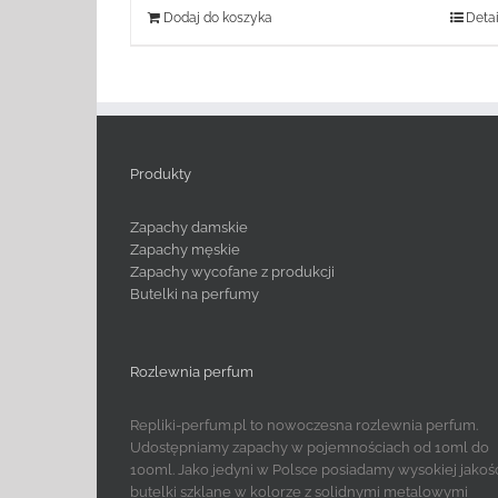
Dodaj do koszyka
Detai
Produkty
Zapachy damskie
Zapachy męskie
Zapachy wycofane z produkcji
Butelki na perfumy
Rozlewnia perfum
Repliki-perfum.pl to nowoczesna rozlewnia perfum.
Udostępniamy zapachy w pojemnościach od 10ml do
100ml. Jako jedyni w Polsce posiadamy wysokiej jakoś
butelki szklane w kolorze z solidnymi metalowymi