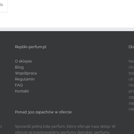
ls
Repliki-perfum.pl
Dl
O sklepie
Na
Blog
ch
Współpraca
tz
Regulamin
ut
FAQ
I 
Kontakt
pr
za
za
ni
Ponad 300 zapachów w ofercie
ci
Sprawdź pełną listę perfum, które oferuje nasz sklep. W
ofercie przygotowaliśmy perfumy damskie, perfumy