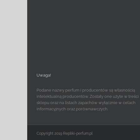
Uwaga!
Podane nazwy perfum i producentów są własnością
intelektualną producentów. Zostały one użyte w treści
sklepu oraz na listach zapachów wyłącznie w celach
informacyjnych oraz porównawczych.
Copyright 2019 Repliki-perfum.pl