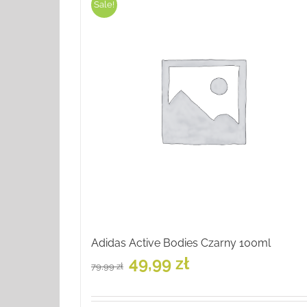
Sale!
Adidas Active Bodies Czarny 100ml
Pierwotna
Aktualna
49,99
zł
79,99
zł
cena
cena
wynosiła:
wynosi:
79,99 zł.
49,99 zł.