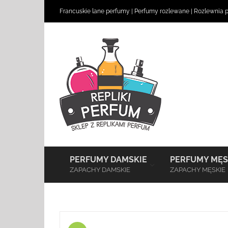
Skip
Francuskie lane perfumy
|
Perfumy rozlewane
|
Rozlewnia 
to
content
–
PERFUMY DAMSKIE
PERFUMY MĘS
ZAPACHY DAMSKIE
ZAPACHY MĘSKIE