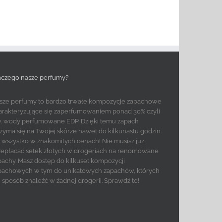
aczego nasze perfumy?
sze perfumy to bardzo trwałe kompozycje zapachowe
arakteryzujące się zaperfumowaniem ponad 30% czyli
w. wody perfumowane EDP. Dzięki temu zapach
rzyma się na Twojej skórze nawet do kilkunastu godzin.
to wszystko w znakomitych cenach! Nie musisz już
zepłacać setek złotych w drogeriach na renomowane
pachy. Masz dostęp do kilkuset kompozycji
pachowych w tym do unikatowych zapachów, których
e sposób znaleźć w żadnej drogerii. Sprawdź to!