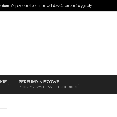
perfum
|
Odpowiedniki perfum
nawet do 90% taniej niż oryginały!
–
–
KIE
PERFUMY NISZOWE
PERFUMY WYCOFANE Z PRODUKCJI