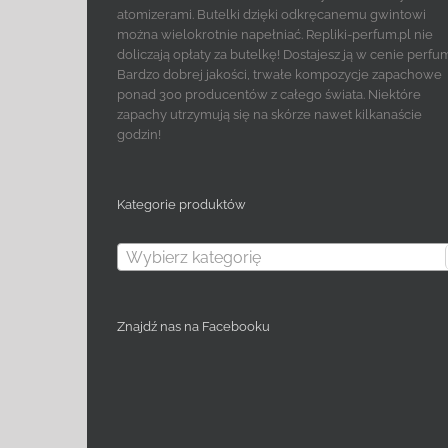
atomizerami. Butelki dzięki odkręcanemu gwintowi
można wielokrotnie napełniać. Repliki-perfum.pl nie
doliczają opłaty za butelkę! Dostajesz ją w cenie perfu
Bardzo dobrej jakości, trwałe kompozycje zapachowe
ponad 300 producentów z całego świata. Niektóre
zapachy utrzymują się na skórze nawet kilkanaście
godzin!
Kategorie produktów
Wybierz kategorię
Znajdź nas na Facebooku