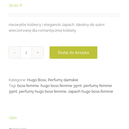
39,99
zł
niezwykle kobiecy i elegancki zapach, idealny do sukni
wieczorowej dla romantycznej kobiety
Dodaj do koszyka
ilość
Hugo
Boss
Femme
35ml
Kategorie:
Hugo Boss
,
Perfumy damskie
Tagi:
boss femme
,
hugo boss femme 35ml
,
perfumy femme
35ml
,
perfumy hugo boss femme
,
zapach hugo boss femme
Opis