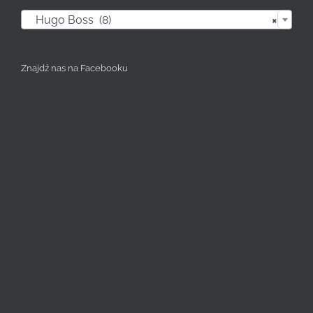

Hugo Boss (8)
×
Znajdź nas na Facebooku