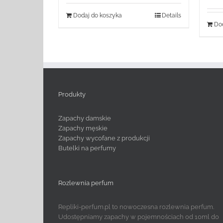
Dodaj do koszyka
Details
Dod
Produkty
Zapachy damskie
Zapachy męskie
Zapachy wycofane z produkcji
Butelki na perfumy
Rozlewnia perfum
Repliki-perfum.pl to nowoczesna rozlewnia perfum.
Udostępniamy zapachy w pojemnościach od 10ml do