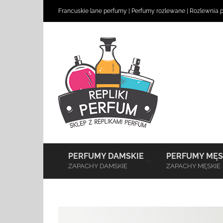
Skip
Francuskie lane perfumy
|
Perfumy rozlewane
|
Rozlewnia 
to
content
–
PERFUMY DAMSKIE
PERFUMY MĘS
ZAPACHY DAMSKIE
ZAPACHY MĘSKIE