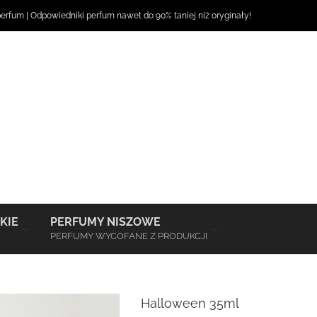
perfum
|
Odpowiedniki perfum
nawet do 90% taniej niż oryginały!
–
–
KIE
PERFUMY NISZOWE
PERFUMY WYCOFANE Z PRODUKCJI
Halloween 35ml