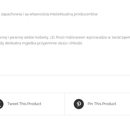
ii zapachowej i są własnością intelektualną producentów
ej i pewnej siebie kobiety. J.D. Pozo Halloween wprowadza w świat tajem
dy delikatna mgiełka przyjemnie otula i chłodzi.
Tweet This Product
Pin This Product