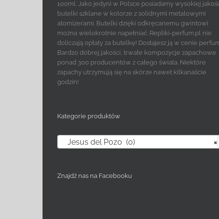
100ml. Jako jedyni w Polsce posiadamy wysokiej jakoś
butelki szklane w kolorze z solidnymi metalowymi
atomizerami. Butelki dzięki odkręcanemu gwintowi
można wielokrotnie napełniać. Repliki-perfum.pl nie
doliczają opłaty za butelkę! Dostajesz ją w cenie perfu
Bardzo dobrej jakości, trwałe kompozycje zapachowe
ponad 300 producentów z całego świata. Niektóre
zapachy utrzymują się na skórze nawet kilkanaście
godzin!
Kategorie produktów
Jesus del Pozo (0)
×
Znajdź nas na Facebooku