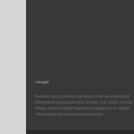
Uwaga!
Podane nazwy perfum i producentów są własnością
intelektualną producentów. Zostały one użyte w treści
sklepu oraz na listach zapachów wyłącznie w celach
informacyjnych oraz porównawczych.