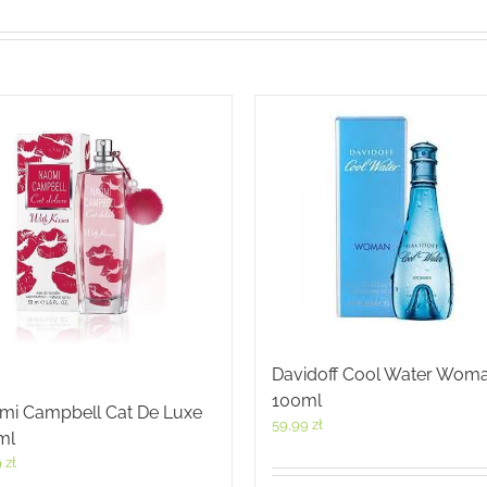
Davidoff Cool Water Wom
100ml
mi Campbell Cat De Luxe
59,99
zł
ml
9
zł