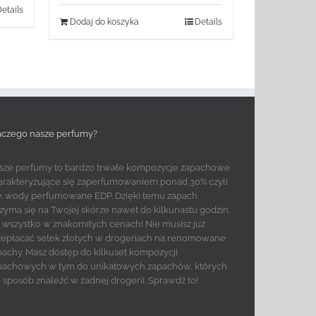
etails
Dodaj do koszyka
Details
aczego nasze perfumy?
sze perfumy to bardzo trwałe kompozycje zapachowe
arakteryzujące się zaperfumowaniem ponad 30% czyli
w. wody perfumowane EDP. Dzięki temu zapach
rzyma się na Twojej skórze nawet do kilkunastu godzin.
to wszystko w znakomitych cenach! Nie musisz już
zepłacać setek złotych w drogeriach na renomowane
pachy. Masz dostęp do kilkuset kompozycji
pachowych w tym do unikatowych zapachów, których
e sposób znaleźć w żadnej drogerii. Sprawdź to!