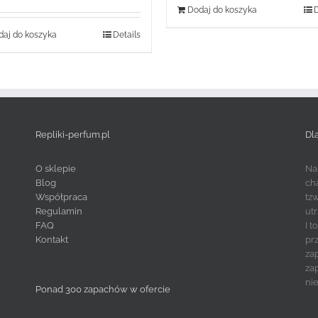
Dodaj do koszyka
D
aj do koszyka
Details
Repliki-perfum.pl
Dl
O sklepie
Na
Blog
ch
Współpraca
tz
Regulamin
ut
FAQ
I 
Kontakt
pr
za
za
ni
Ponad 300 zapachów w ofercie