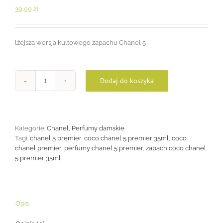
39,99
zł
lżejsza wersja kultowego zapachu Chanel 5
Dodaj do koszyka
ilość
Chanel
5
Premier
35ml
Kategorie:
Chanel
,
Perfumy damskie
Tagi:
chanel 5 premier
,
coco chanel 5 premier 35ml
,
coco
chanel premier
,
perfumy chanel 5 premier
,
zapach coco chanel
5 premier 35ml
Opis