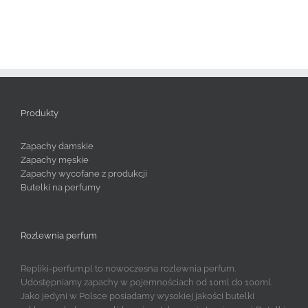
Produkty
Zapachy damskie
Zapachy męskie
Zapachy wycofane z produkcji
Butelki na perfumy
Rozlewnia perfum
Repliki-perfum.pl to nowoczesna rozlewnia perfum.
Udostępniamy zapachy w pojemnościach od 10ml do 100ml.
Jako jedyni w Polsce posiadamy wysokiej jakości butelki