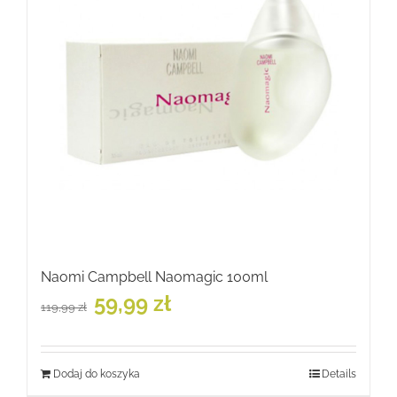
Naomi Campbell Naomagic 100ml
Pierwotna
Aktualna
59,99
zł
119,99
zł
cena
cena
wynosiła:
wynosi:
119,99 zł.
59,99 zł.
Dodaj do koszyka
Details