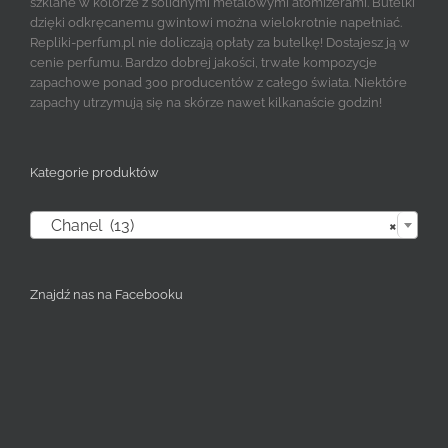
szklane w kolorze z solidnymi metalowymi atomizerami. Butelki
dzięki odkręcanemu gwintowi można wielokrotnie napełniać.
Repliki-perfum.pl nie doliczają opłaty za butelkę! Dostajesz ją w
cenie perfumu. Bardzo dobrej jakości, trwałe kompozycje
zapachowe ponad 300 producentów z całego świata. Niektóre
zapachy utrzymują się na skórze nawet kilkanaście godzin!
Kategorie produktów

Chanel (13)
×
Znajdź nas na Facebooku