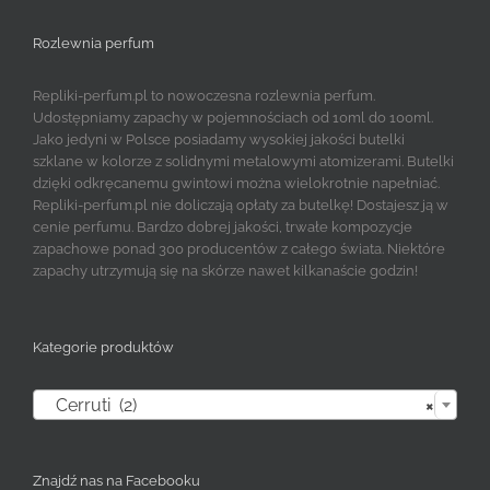
Rozlewnia perfum
Repliki-perfum.pl to nowoczesna rozlewnia perfum.
Udostępniamy zapachy w pojemnościach od 10ml do 100ml.
Jako jedyni w Polsce posiadamy wysokiej jakości butelki
szklane w kolorze z solidnymi metalowymi atomizerami. Butelki
dzięki odkręcanemu gwintowi można wielokrotnie napełniać.
Repliki-perfum.pl nie doliczają opłaty za butelkę! Dostajesz ją w
cenie perfumu. Bardzo dobrej jakości, trwałe kompozycje
zapachowe ponad 300 producentów z całego świata. Niektóre
zapachy utrzymują się na skórze nawet kilkanaście godzin!
Kategorie produktów

Cerruti (2)
×
Znajdź nas na Facebooku