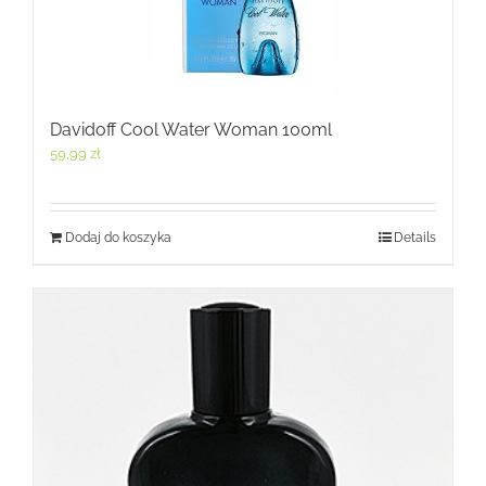
Davidoff Cool Water Woman 100ml
59,99
zł
Dodaj do koszyka
Details