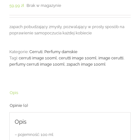
59,99
zł
Brak w magazynie
zapach pobudzający zmysły, pozwalający w prosty sposób na
poprawienie samopoczucia każdej kobiecie
Kategorie:
Cerruti
,
Perfumy damskie
Tagi:
cerruti image 100ml
,
cerutti image 100ml
,
image cerutti
,
perfumy cerruti image 100ml
,
zapach image 100ml
Opis
Opinie (0)
Opis
– pojemność: 100 ml