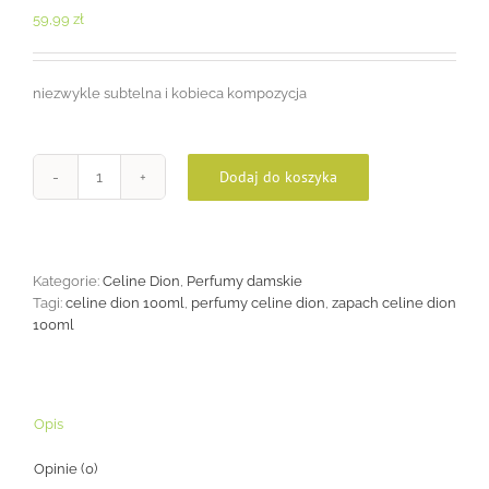
59,99
zł
niezwykle subtelna i kobieca kompozycja
Dodaj do koszyka
ilość
Celine
Dion
100ml
Kategorie:
Celine Dion
,
Perfumy damskie
Tagi:
celine dion 100ml
,
perfumy celine dion
,
zapach celine dion
100ml
Opis
Opinie (0)