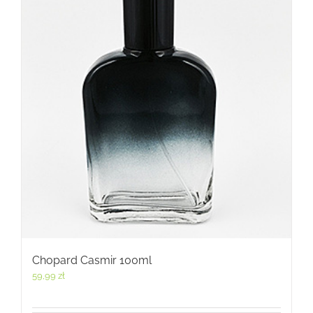
Chopard Casmir 100ml
59,99
zł