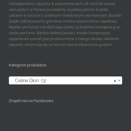
Udostępniamy zapachy w pojemnościach od 10ml do 100ml.
Jako jedyni w Polsce posiadamy wysokiej jakości butelki
szklane w kolorze z solidnymi metalowymi atomizerami. Butelki
dzięki odkręcanemu gwintowi można wielokrotnie napełniać.
Repliki-perfum.pl nie doliczają opłaty za butelkę! Dostajesz ją w
cenie perfumu. Bardzo dobrej jakości, trwałe kompozycje
zapachowe ponad 300 producentów z całego świata. Niektóre
zapachy utrzymują się na skórze nawet kilkanaście godzin!
Kategorie produktów

Celine Dion (3)
×
Znajdź nas na Facebooku