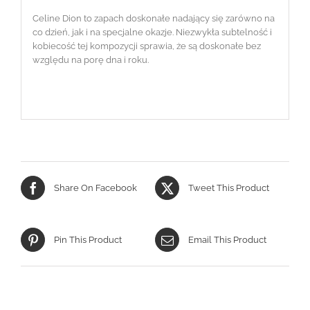
Celine Dion to zapach doskonałe nadający się zarówno na
co dzień, jak i na specjalne okazje. Niezwykła subtelność i
kobiecość tej kompozycji sprawia, że są doskonałe bez
względu na porę dna i roku.
Share On Facebook
Tweet This Product
Pin This Product
Email This Product