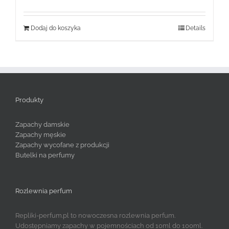
Dodaj do koszyka
Details
Produkty
Zapachy damskie
Zapachy męskie
Zapachy wycofane z produkcji
Butelki na perfumy
Rozlewnia perfum
Repliki-perfum.pl to nowoczesna rozlewnia perfum.
Udostępniamy zapachy w pojemnościach od 10ml do 100ml.