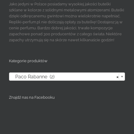
Jako jedyni w Polsce posiadamy wysokiej jakości butelki
szklane w kolorze z solidnymi metalowymi atomizerami. Butelki
dzięki odkręcanemu gwintowi można wielokrotnie napełniać.
Repliki-perfum.pl nie doliczają opłaty za butelkę! Dostajesz ją w
cenie perfumu. Bardzo dobrej jakości, trwałe kompozycje
zapachowe ponad 300 producentów z całego świata. Niektóre
zapachy utrzymują się na skórze nawet kilkanaście godzin!
Kategorie produktów

Paco Rabanne (2)
×
Znajdź nas na Facebooku