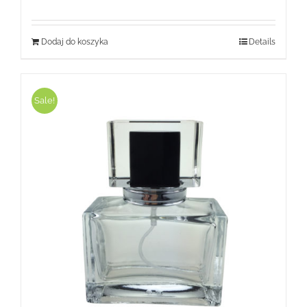
wynosiła:
wynosi:
119,99 zł.
35,99 zł.
Dodaj do koszyka
Details
Sale!