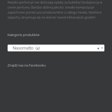
Repliki-perfum.pl nie doliczają opłaty za butelkę! Dostajesz ją w
cenie perfumu. Bardzo dobrej jakości, trwałe kompozycje
zapachowe ponad 300 producentów z całego świata. Niektóre
zapachy utrzymują się na skórze nawet kilkanaście godzin!
Kategorie produktów

Nasomatto (4)
×
Znajdź nas na Facebooku