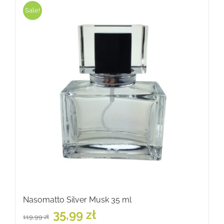
Sale!
Nasomatto Silver Musk 35 ml
Pierwotna
Aktualna
35,99
zł
119,99
zł
cena
cena