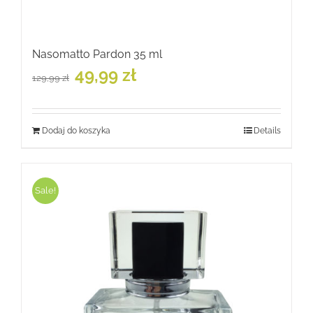
Nasomatto Pardon 35 ml
Pierwotna
Aktualna
49,99
zł
129,99
zł
cena
cena
wynosiła:
wynosi:
129,99 zł.
49,99 zł.
Dodaj do koszyka
Details
Sale!