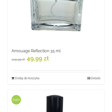
Amouage Reflection 35 ml
Pierwotna
Aktualna
49,99
zł
129,99
zł
cena
cena
wynosiła:
wynosi:
129,99 zł.
49,99 zł.
Dodaj do koszyka
Details
Sale!