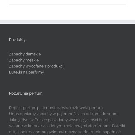
Produkty
Zapachy damskie
Zapachy męskie
Zapachy wycofane z produkcji
Butelki na perfumy
Rozlewnia perfum
Repliki-perfum.pl to nowoczesna rozlewnia perfum.
Udostępniamy zapachy w pojemnościach od 10ml do 100ml.
Jako jedyni w Polsce posiadamy wysokiej jakości butelki
szklane w kolorze z solidnymi metalowymi atomizerami. Butelki
dzięki odkręcanemu gwintowi można wielokrotnie napełniać.