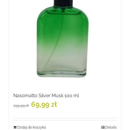
Nasomatto Silver Musk 100 ml
Pierwotna
Aktualna
69,99
zł
159,99
zł
cena
cena
wynosiła:
wynosi:
159,99 zł.
69,99 zł.
Dodaj do koszyka
Details