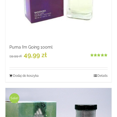
Puma I’m Going 100ml
Pierwotna
Aktualna
49,99
zł
59,99
zł
cena
cena
Oceniono
wynosiła:
wynosi:
5.00
na 5
59,99 zł.
49,99 zł.
Dodaj do koszyka
Details
Sale!