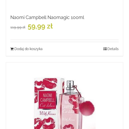
Naomi Campbell Naomagic 100ml
Pierwotna
Aktualna
59,99
zł
119,99
zł
cena
cena
wynosiła:
wynosi:
119,99 zł.
59,99 zł.
Dodaj do koszyka
Details