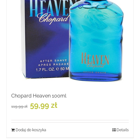
Chopard Heaven 100ml
Pierwotna
Aktualna
59,99
zł
119,99
zł
cena
cena
wynosiła:
wynosi:
119,99 zł.
59,99 zł.
Dodaj do koszyka
Details