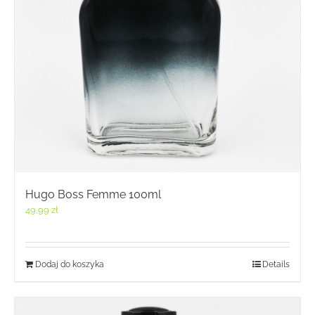
Hugo Boss Femme 100ml
49,99
zł
Dodaj do koszyka
Details